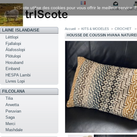
trIScote utilise des cookies pour vous offrir le meilleur service
contact
plan d
Accueil
>
KITS & MODELES
>
CROCHET
>
LAINE ISLANDAISE
HOUSSE DE COUSSIN HVANA NATURE
Léttlopi
Fjallalopi
Álafosslopi
Plötulopi
Hosuband
Einband
HESPA Lambi
Livres Lopi
FILCOLANA
Tilia
Arwetta
Peruvian
Saga
Merci
Mashdale