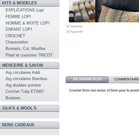
KITS & MODELES
EXPLICATIONS Lopi
FEMME LOPI
HOMME & MIXTE LOPI
Imprimer
ENFANT LOPI
Agrandir
CROCHET
Chaussettes
Bonnets, Col, Moufles
Plaid et coussins TRICOT
MERCERIE & SAVON
Aig circulaires Addi
Aig circulaires Bambou
EN SAVOIR PLUS
COMMENTAIRES
Aig doubles pointes
Crochet 5mm non inclus (4.5mm pour le premie
Crochet Tulip ETIMO
Boutons
SILK'S & WOOL'S
BONS CADEAUX