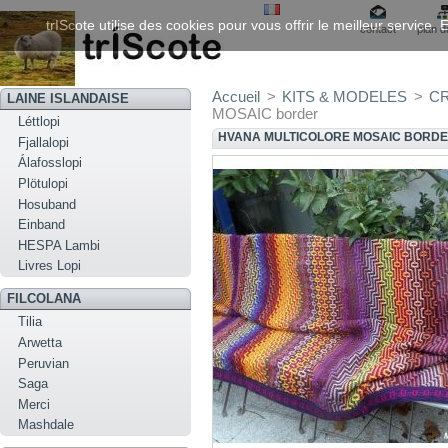
trIScote utilise des cookies pour vous offrir le meilleur service
contact
plan d
Accueil
>
KITS & MODELES
>
C
LAINE ISLANDAISE
MOSAIC border
Léttlopi
HVANA MULTICOLORE MOSAIC BORD
Fjallalopi
Álafosslopi
Plötulopi
Hosuband
Einband
HESPA Lambi
Livres Lopi
FILCOLANA
Tilia
Arwetta
Peruvian
Saga
Merci
Mashdale