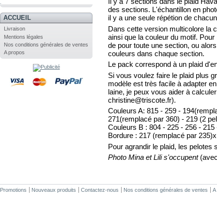
Il y a 7 sections dans le plaid Ha
.
des sections.
L'échantillon en pho
il
y a une seule répétion de chacun
ACCUEIL
Dans cette version multicolore la 
Livraison
ainsi que la couleur du motif. Pou
Mentions légales
de pour toute une section, ou alors 
Nos conditions générales de ventes
couleurs dans chaque section.
A propos
Le pack correspond à un plaid d'e
Si vous voulez faire le plaid plus g
modèle est très facile à adapter en 
laine, je peux vous aider à calculer
christine@triscote.fr).
Couleurs A:
815 - 259 - 194(rempl
271(remplacé par 360) - 219 (2 pe
Couleurs B : 804 - 225 - 256 - 215
Bordure : 217 (remplacé par 235)x
Pour agrandir le plaid, les pelotes
Photo Mina et Lili s'occupent
(avec
Promotions
Nouveaux produits
Contactez-nous
Nos conditions générales de ventes
A