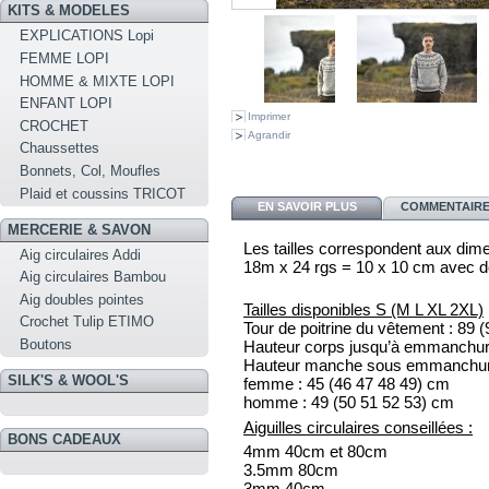
KITS & MODELES
EXPLICATIONS Lopi
FEMME LOPI
HOMME & MIXTE LOPI
ENFANT LOPI
Imprimer
CROCHET
Agrandir
Chaussettes
Bonnets, Col, Moufles
Plaid et coussins TRICOT
EN SAVOIR PLUS
COMMENTAIRES
MERCERIE & SAVON
Les tailles correspondent aux dim
Aig circulaires Addi
18m x 24 rgs = 10 x 10 cm avec d
Aig circulaires Bambou
Aig doubles pointes
Tailles disponibles S (M L XL 2XL)
Crochet Tulip ETIMO
Tour de poitrine du vêtement :
89
(
Boutons
Hauteur corps jusqu’à emmanchur
Hauteur manche sous emmanchu
SILK'S & WOOL'S
f
emme :
45
(46
47
48
49)
cm
homme :
49
(50
51
52
53)
cm
Aiguilles circulaires conseillées :
BONS CADEAUX
4mm 40cm et 80cm
3.5mm 80cm
3mm 40cm