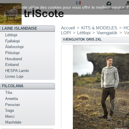
trIScote utilise des cookies pour vous offrir le meilleur service
contact
plan d
Accueil
>
KITS & MODELES
>
H
LAINE ISLANDAISE
LOPI
>
Léttlopi
>
Vaengjatök
>
Væ
Léttlopi
VÆNGJATOK GRIS 2XL
Fjallalopi
Álafosslopi
Plötulopi
Hosuband
Einband
HESPA Lambi
Livres Lopi
FILCOLANA
Tilia
Arwetta
Peruvian
Saga
Merci
Mashdale