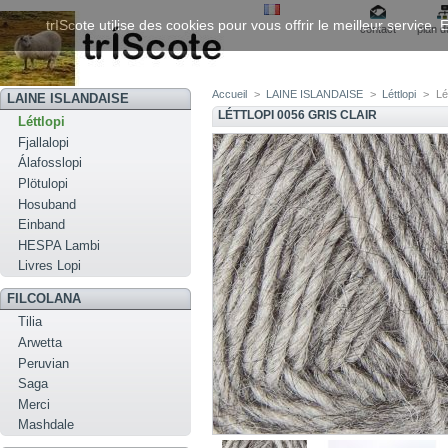
trIScote utilise des cookies pour vous offrir le meilleur service
contact
plan d
Accueil
>
LAINE ISLANDAISE
>
Léttlopi
>
Lé
LAINE ISLANDAISE
LÉTTLOPI 0056 GRIS CLAIR
Léttlopi
Fjallalopi
Álafosslopi
Plötulopi
Hosuband
Einband
HESPA Lambi
Livres Lopi
FILCOLANA
Tilia
Arwetta
Peruvian
Saga
Merci
Mashdale