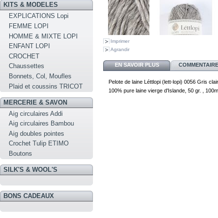
KITS & MODELES
EXPLICATIONS Lopi
FEMME LOPI
HOMME & MIXTE LOPI
Imprimer
ENFANT LOPI
Agrandir
CROCHET
EN SAVOIR PLUS
COMMENTAIRES
Chaussettes
Bonnets, Col, Moufles
Pelote de laine Léttlopi (lett-lopi) 0056 Gris clai
Plaid et coussins TRICOT
100% pure laine vierge d'Islande, 50 gr. , 100
MERCERIE & SAVON
Aig circulaires Addi
Aig circulaires Bambou
Aig doubles pointes
Crochet Tulip ETIMO
Boutons
SILK'S & WOOL'S
BONS CADEAUX