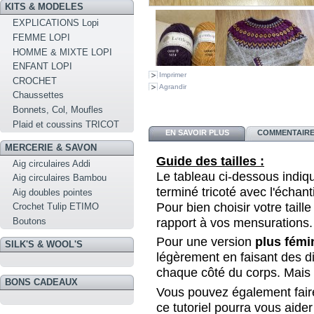
KITS & MODELES
EXPLICATIONS Lopi
FEMME LOPI
HOMME & MIXTE LOPI
ENFANT LOPI
Imprimer
CROCHET
Agrandir
Chaussettes
Bonnets, Col, Moufles
Plaid et coussins TRICOT
EN SAVOIR PLUS
COMMENTAIRES
MERCERIE & SAVON
Guide des tailles :
Aig circulaires Addi
Le tableau ci-dessous indi
Aig circulaires Bambou
terminé tricoté avec l'échant
Aig doubles pointes
Pour bien choisir votre taille
Crochet Tulip ETIMO
rapport à vos mensurations.
Boutons
Pour une version
plus fémi
SILK'S & WOOL'S
légèrement en faisant des d
chaque côté du corps. Mais c
BONS CADEAUX
Vous pouvez également faire
ce tutoriel pourra vous aider