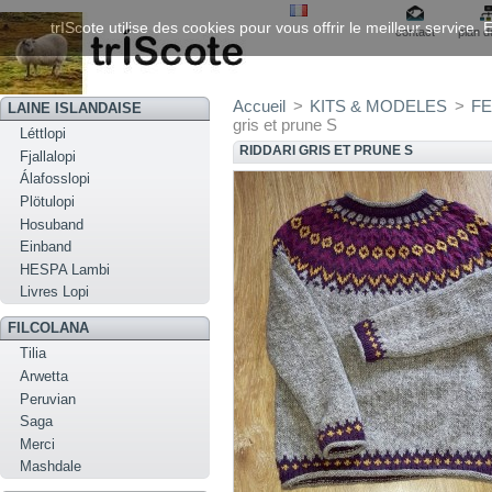
trIScote utilise des cookies pour vous offrir le meilleur service
contact
plan d
Accueil
>
KITS & MODELES
>
FE
LAINE ISLANDAISE
gris et prune S
Léttlopi
RIDDARI GRIS ET PRUNE S
Fjallalopi
Álafosslopi
Plötulopi
Hosuband
Einband
HESPA Lambi
Livres Lopi
FILCOLANA
Tilia
Arwetta
Peruvian
Saga
Merci
Mashdale