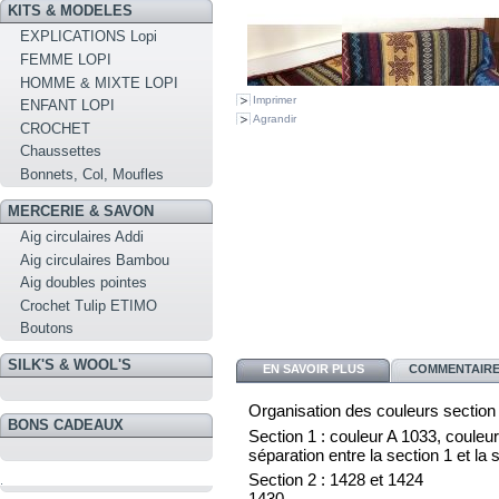
KITS & MODELES
EXPLICATIONS Lopi
FEMME LOPI
HOMME & MIXTE LOPI
Imprimer
ENFANT LOPI
Agrandir
CROCHET
Chaussettes
Bonnets, Col, Moufles
MERCERIE & SAVON
Aig circulaires Addi
Aig circulaires Bambou
Aig doubles pointes
Crochet Tulip ETIMO
Boutons
SILK'S & WOOL'S
EN SAVOIR PLUS
COMMENTAIRES
Organisation des couleurs section
BONS CADEAUX
Section 1 : couleur A 1033, couleu
séparation entre la section 1 et la 
Section 2 : 1428 et 1424
.
1430