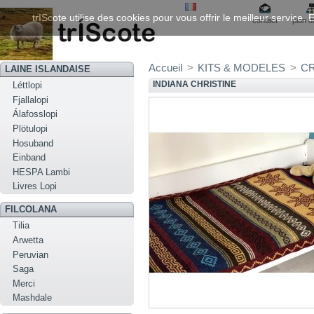
trIScote utilise des cookies pour vous offrir le meilleur service
contact
plan d
Accueil
>
KITS & MODELES
>
C
LAINE ISLANDAISE
INDIANA CHRISTINE
Léttlopi
Fjallalopi
Álafosslopi
Plötulopi
Hosuband
Einband
HESPA Lambi
Livres Lopi
FILCOLANA
Tilia
Arwetta
Peruvian
Saga
Merci
Mashdale