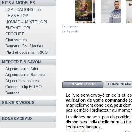
KITS & MODELES
EXPLICATIONS Lopi
FEMME LOPI
HOMME & MIXTE LOPI
Imprimer
ENFANT LOPI
Agrandir
CROCHET
Chaussettes
Bonnets, Col, Moufles
Plaid et coussins TRICOT
MERCERIE & SAVON
Aig circulaires Addi
Aig circulaires Bambou
Aig doubles pointes
EN SAVOIR PLUS
COMMENTAIRES
Crochet Tulip ETIMO
Boutons
Le livre sera envoyé en colis et l
validation de votre commande
(c
SILK'S & WOOL'S
manuellement donc cela peut dem
pas derrière l'ordinateur au mome
Les
fiches ne sont pas disponible 
BONS CADEAUX
disponibles individuellement au fur
les autres langues.