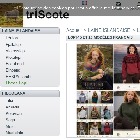
trIScote utilise des cookies pour vous offrir le meilleur service
contact
plan d
Accueil
>
LAINE ISLANDAISE
>
L
LAINE ISLANDAISE
LOPI 45 ET 13 MODÈLES FRANÇAIS
Léttlopi
Fjallalopi
Álafosslopi
Plötulopi
Hosuband
Einband
HESPA Lambi
Livres Lopi
FILCOLANA
Tilia
Arwetta
Peruvian
Saga
Merci
Mashdale