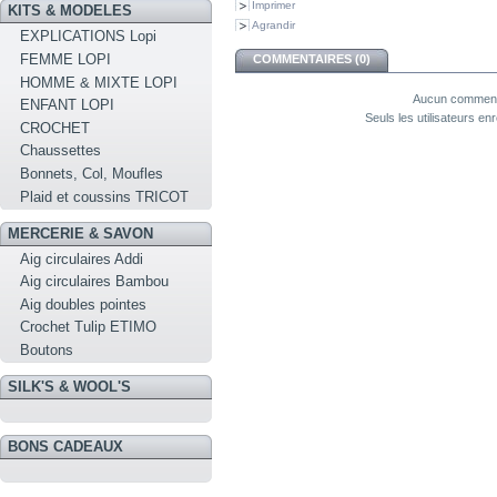
Imprimer
KITS & MODELES
Agrandir
EXPLICATIONS Lopi
FEMME LOPI
COMMENTAIRES (0)
HOMME & MIXTE LOPI
Aucun commenta
ENFANT LOPI
Seuls les utilisateurs e
CROCHET
Chaussettes
Bonnets, Col, Moufles
Plaid et coussins TRICOT
MERCERIE & SAVON
Aig circulaires Addi
Aig circulaires Bambou
Aig doubles pointes
Crochet Tulip ETIMO
Boutons
SILK'S & WOOL'S
BONS CADEAUX