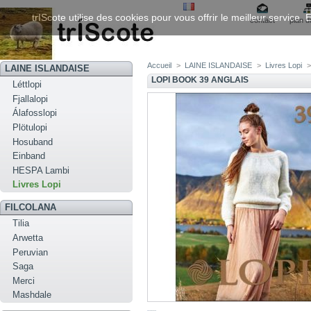
trIScote utilise des cookies pour vous offrir le meilleur service
contact
plan d
Accueil
>
LAINE ISLANDAISE
>
Livres Lopi
>
LAINE ISLANDAISE
LOPI BOOK 39 ANGLAIS
Léttlopi
Fjallalopi
Álafosslopi
Plötulopi
Hosuband
Einband
HESPA Lambi
Livres Lopi
FILCOLANA
Tilia
Arwetta
Peruvian
Saga
Merci
Mashdale