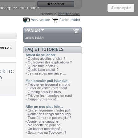
s acceptez leur usage.
J'accepte
Bienvenue,
identifiez-vous
Votre compte
Panier :
(vide)
PANIER
article
(vide)
vre sont
FAQ ET TUTORIELS
Avant de se lancer
- Quelles aiguilles choisir ?
- Où trouver des explications ?
- Quelle taille choisir ?
- Quelle laine choisir ?
0 €
TTC
- Je n ose pas me lancer…
0
Mon premier pull islandais
- Tricoter en jacquard en rond
- Eviter de vriller votre tricot
- Grafting sous les bras
- Tricoter les manches en rond
- Couper votre tricot !!!
Aller un peu plus loin...
- Cintrer légèrement votre pull
- Ajouter des rangs raccourcis
- Transformer un pull en gilet ?
- Ajouter une capuche
- Ma recette de poncho
- Un bonnet coordonné
- Bottom-up ou Top-down ?