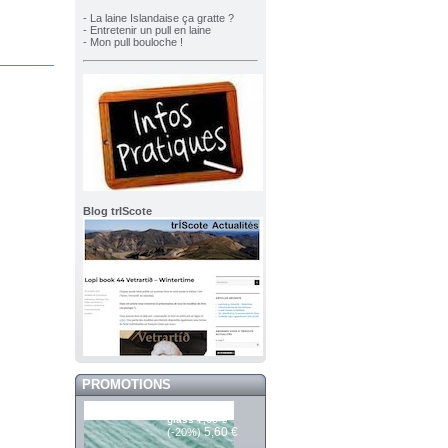
- La laine Islandaise ça gratte ?
- Entretenir un pull en laine
- Mon pull bouloche !
Blog trIScote
PROMOTIONS
Saga 303 sea
7,00 €
glass
5,60 €
(-20%)