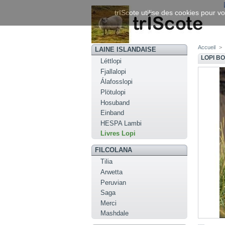
trIScote utilise des cookies pour vo
Accueil
>
LAINE ISLANDAISE
LOPI B
Léttlopi
Fjallalopi
Álafosslopi
Plötulopi
Hosuband
Einband
HESPA Lambi
Livres Lopi
FILCOLANA
Tilia
Arwetta
Peruvian
Saga
Merci
Mashdale