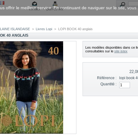
us offrir le meilleur service. En continuant de naviguer sur le site, vou
contact
plan du site
LAINE ISLANDAISE
>
Livres Lopi
>
LOPI BOOK 40 anglais
OOK 40 ANGLAIS
Les modèles disponibles dans ce li
consultables sur le
site istex
22,0
Référence :
lopi book 4
Quantité :