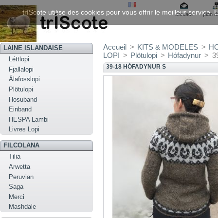
trIScote utilise des cookies pour vous offrir le meilleur service
contact
plan d
Accueil
>
KITS & MODELES
>
H
LAINE ISLANDAISE
LOPI
>
Plötulopi
>
Hófadynur
>
3
Léttlopi
39-18 HÓFADYNUR S
Fjallalopi
Álafosslopi
Plötulopi
Hosuband
Einband
HESPA Lambi
Livres Lopi
FILCOLANA
Tilia
Arwetta
Peruvian
Saga
Merci
Mashdale