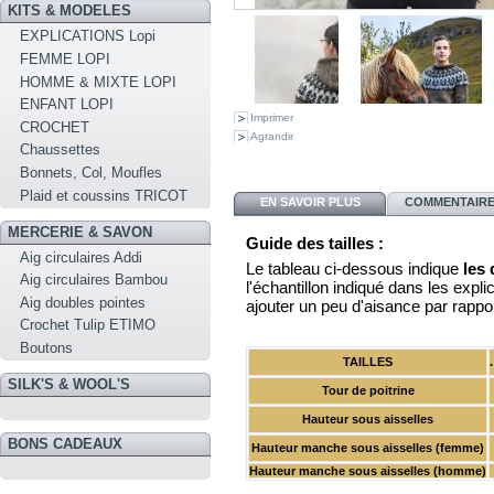
KITS & MODELES
EXPLICATIONS Lopi
FEMME LOPI
HOMME & MIXTE LOPI
ENFANT LOPI
Imprimer
CROCHET
Agrandir
Chaussettes
Bonnets, Col, Moufles
Plaid et coussins TRICOT
EN SAVOIR PLUS
COMMENTAIRES
MERCERIE & SAVON
Guide des tailles :
Aig circulaires Addi
Le tableau ci-dessous indique
les
Aig circulaires Bambou
l'échantillon indiqué dans les explica
Aig doubles pointes
ajouter un peu d'aisance par rappo
Crochet Tulip ETIMO
Boutons
TAILLES
SILK'S & WOOL'S
Tour de poitrine
Hauteur sous aisselles
BONS CADEAUX
Hauteur manche sous aisselles (femme)
Hauteur manche sous aisselles (homme)