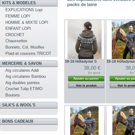
KITS & MODELES
packs de laine
EXPLICATIONS Lopi
FEMME LOPI
HOMME & MIXTE LOPI
ENFANT LOPI
CROCHET
Chaussettes
Bonnets, Col, Moufles
Plaid et coussins TRICOT
39-18 Hófadynur S
39-18 Hófadynu
MERCERIE & SAVON
38,00 €
38,0
Aig circulaires Addi
En stock
En 
Aig circulaires Bambou
Ajouter au panier
Ajouter au pa
Aig doubles pointes
Voir le produit
Voir le prod
Crochet Tulip ETIMO
Boutons
SILK'S & WOOL'S
BONS CADEAUX