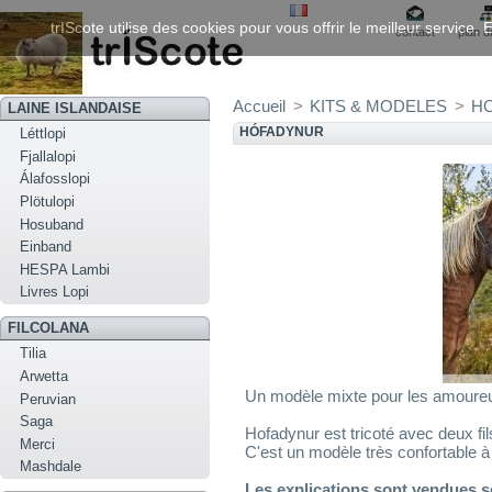
trIScote utilise des cookies pour vous offrir le meilleur service
contact
plan d
Accueil
>
KITS & MODELES
>
HO
LAINE ISLANDAISE
HÓFADYNUR
Léttlopi
Fjallalopi
Álafosslopi
Plötulopi
Hosuband
Einband
HESPA Lambi
Livres Lopi
FILCOLANA
Tilia
Arwetta
Un modèle mixte pour les amoure
Peruvian
Saga
Hofadynur est tricoté avec deux fi
Merci
C'est un modèle très confortable à 
Mashdale
Les explications sont vendues s