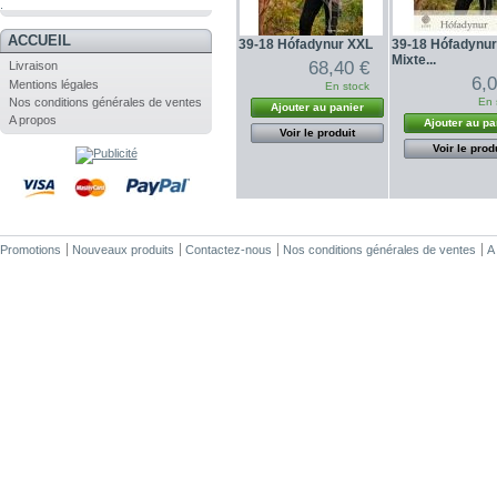
.
ACCUEIL
39-18 Hófadynur XXL
39-18 Hófadynur 
Mixte...
68,40 €
Livraison
6,
Mentions légales
En stock
Nos conditions générales de ventes
En 
Ajouter au panier
A propos
Ajouter au pa
Voir le produit
Voir le prod
Promotions
Nouveaux produits
Contactez-nous
Nos conditions générales de ventes
A