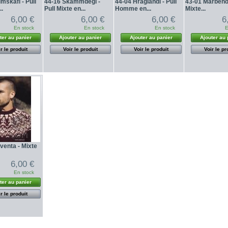
mskafl - Pull
44-16 Skammdegi -
44-04 Hraglandi - Pull
43-01 Marbendil
..
Pull Mixte en...
Homme en...
Mixte...
6,00 €
6,00 €
6,00 €
6
En stock
En stock
En stock
E
ter au panier
Ajouter au panier
Ajouter au panier
Ajouter au 
r le produit
Voir le produit
Voir le produit
Voir le pr
venta - Mixte
6,00 €
En stock
ter au panier
r le produit