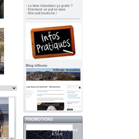
- La laine Islandaise ça gratte ?
- Entretenir un pull en laine
- Mon pull bouloche !
Blog trIScote
PROMOTIONS
Mashdale 145
6,70 €
Navy Blue
6,50 €