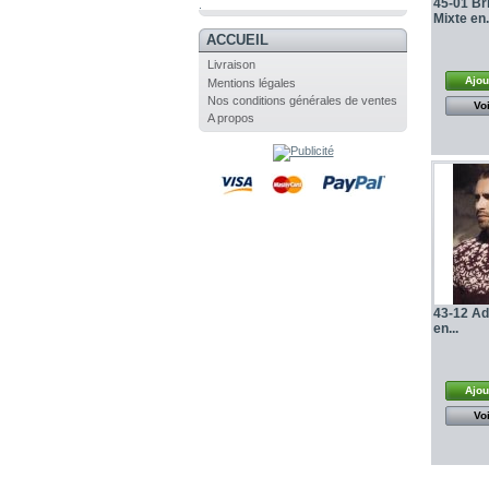
45-01 Bri
.
Mixte en.
ACCUEIL
Livraison
Ajou
Mentions légales
Nos conditions générales de ventes
Voi
A propos
43-12 Ad
en...
Ajou
Voi