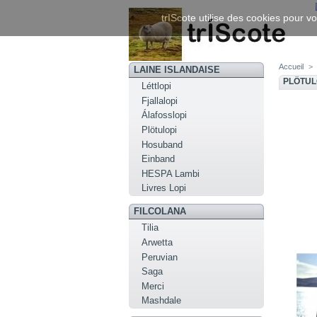
trIScote utilise des cookies pour vo
Accueil
>
LAINE ISLANDAISE
PLÖTUL
Léttlopi
Fjallalopi
Álafosslopi
Plötulopi
Hosuband
Einband
HESPA Lambi
Livres Lopi
FILCOLANA
Tilia
Arwetta
Peruvian
Saga
Merci
Mashdale