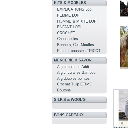
KITS & MODELES
EXPLICATIONS Lopi
FEMME LOPI
HOMME & MIXTE LOPI
ENFANT LOPI
CROCHET
Chaussettes
Bonnets, Col, Moufles
Plaid et coussins TRICOT
MERCERIE & SAVON
Aig circulaires Addi
Aig circulaires Bambou
Aig doubles pointes
Crochet Tulip ETIMO
Boutons
SILK'S & WOOL'S
BONS CADEAUX