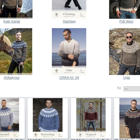
Katir Karlar
Hashtag
Pull Vetur
Hófadynur
ORKA 43_04
Ugla
Tri