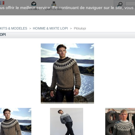
us offrir le meilleur service. En continuant de naviguer sur le site, vou
contact
plan du site
KITS & MODELES
>
HOMME & MIXTE LOPI
>
Plötulopi
OPI