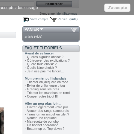
s acceptez leur usage.
J'accepte
Bienvenue,
identifiez-vous
Votre compte
Panier :
(vide)
PANIER
article
(vide)
FAQ ET TUTORIELS
Avant de se lancer
- Quelles aiguilles choisir ?
- Où trouver des explications ?
- Quelle taille choisir ?
- Quelle laine choisir ?
- Je n ose pas me lancer…
Mon premier pull islandais
- Tricoter en jacquard en rond
- Eviter de vriller votre tricot
- Grafting sous les bras
- Tricoter les manches en rond
- Couper votre tricot !!!
Aller un peu plus loin...
- Cintrer légèrement votre pull
- Ajouter des rangs raccourcis
- Transformer un pull en gilet ?
- Ajouter une capuche
- Ma recette de poncho
- Un bonnet coordonné
- Bottom-up ou Top-down ?