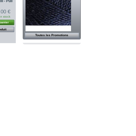
l - Pull
,00 €
n stock
panier
oduit
Toutes les Promotions