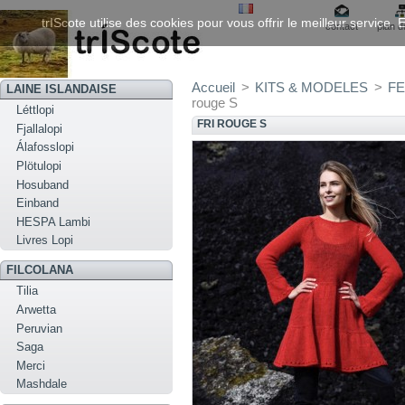
trIScote utilise des cookies pour vous offrir le meilleur service
contact
plan d
Accueil
>
KITS & MODELES
>
FE
LAINE ISLANDAISE
rouge S
Léttlopi
FRI ROUGE S
Fjallalopi
Álafosslopi
Plötulopi
Hosuband
Einband
HESPA Lambi
Livres Lopi
FILCOLANA
Tilia
Arwetta
Peruvian
Saga
Merci
Mashdale