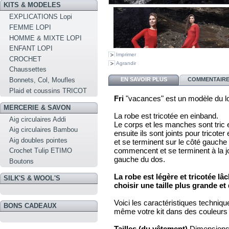
KITS & MODELES
EXPLICATIONS Lopi
FEMME LOPI
HOMME & MIXTE LOPI
ENFANT LOPI
Imprimer
CROCHET
Agrandir
Chaussettes
EN SAVOIR PLUS
COMMENTAIRES
Bonnets, Col, Moufles
Plaid et coussins TRICOT
Fri
"vacances" est un modèle du lo
MERCERIE & SAVON
La robe est tricotée en einband.
Aig circulaires Addi
Le corps et les manches sont tric
Aig circulaires Bambou
ensuite ils sont joints pour trico
Aig doubles pointes
et se terminent sur le côté gauche
commencent et se terminent à la jo
Crochet Tulip ETIMO
gauche du dos.
Boutons
La robe est légère et tricotée lâ
SILK'S & WOOL'S
choisir une taille plus grande et 
Voici les caractéristiques techni
BONS CADEAUX
même votre kit dans des couleurs d
Tailles (du vêtement)
Dimensions