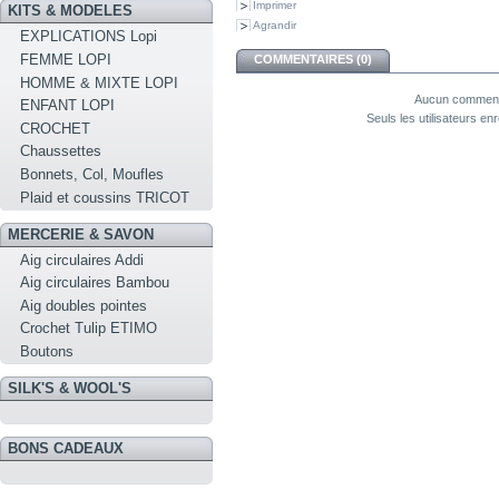
Imprimer
KITS & MODELES
Agrandir
EXPLICATIONS Lopi
FEMME LOPI
COMMENTAIRES (0)
HOMME & MIXTE LOPI
Aucun commenta
ENFANT LOPI
Seuls les utilisateurs e
CROCHET
Chaussettes
Bonnets, Col, Moufles
Plaid et coussins TRICOT
MERCERIE & SAVON
Aig circulaires Addi
Aig circulaires Bambou
Aig doubles pointes
Crochet Tulip ETIMO
Boutons
SILK'S & WOOL'S
BONS CADEAUX