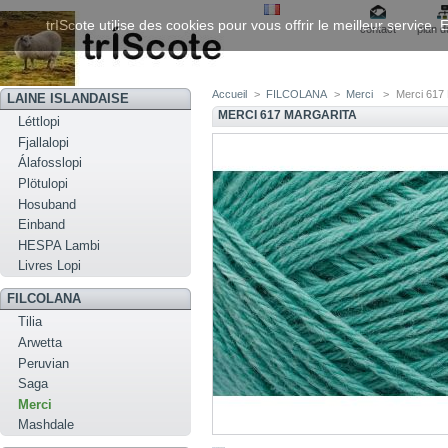
trIScote utilise des cookies pour vous offrir le meilleur service
contact
plan d
Accueil
>
FILCOLANA
>
Merci
>
Merci 617 
LAINE ISLANDAISE
MERCI 617 MARGARITA
Léttlopi
Fjallalopi
Álafosslopi
Plötulopi
Hosuband
Einband
HESPA Lambi
Livres Lopi
FILCOLANA
Tilia
Arwetta
Peruvian
Saga
Merci
Mashdale