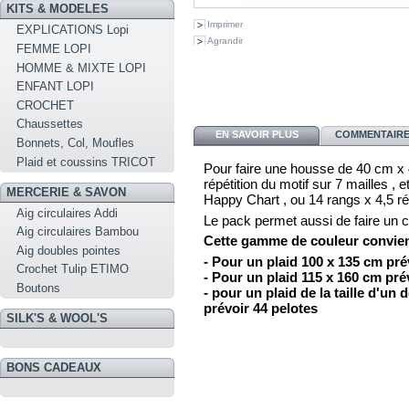
KITS & MODELES
Imprimer
EXPLICATIONS Lopi
Agrandir
FEMME LOPI
HOMME & MIXTE LOPI
ENFANT LOPI
CROCHET
Chaussettes
EN SAVOIR PLUS
COMMENTAIRES
Bonnets, Col, Moufles
Plaid et coussins TRICOT
Pour faire une housse de 40 cm x 
répétition du motif sur 7 mailles , 
MERCERIE & SAVON
Happy Chart , ou 14 rangs x 4,5 r
Aig circulaires Addi
Le pack permet aussi de faire un c
Aig circulaires Bambou
Cette gamme de couleur convient 
Aig doubles pointes
- Pour un plaid 100 x 135 cm pré
Crochet Tulip ETIMO
- Pour un plaid 115 x 160 cm pré
Boutons
- pour un plaid de la taille d'un
prévoir 44 pelotes
SILK'S & WOOL'S
BONS CADEAUX