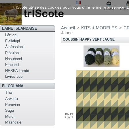
trIScote utilise des cookies pour vous offrir le meilleur service
contact
plan d
Accueil
>
KITS & MODELES
>
C
LAINE ISLANDAISE
Jaune
Léttlopi
COUSSIN HAPPY VERT JAUNE
Fjallalopi
Álafosslopi
Plötulopi
Hosuband
Einband
HESPA Lambi
Livres Lopi
FILCOLANA
Tilia
Arwetta
Peruvian
Saga
Merci
Mashdale