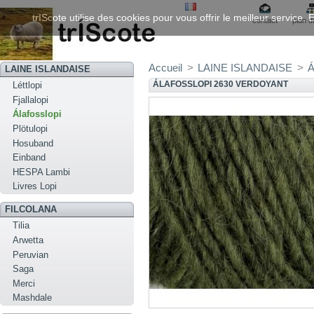
trIScote utilise des cookies pour vous offrir le meilleur service
contact
plan d
Accueil
>
LAINE ISLANDAISE
>
Á
LAINE ISLANDAISE
ÁLAFOSSLOPI 2630 VERDOYANT
Léttlopi
Fjallalopi
Álafosslopi
Plötulopi
Hosuband
Einband
HESPA Lambi
Livres Lopi
FILCOLANA
Tilia
Arwetta
Peruvian
Saga
Merci
Mashdale