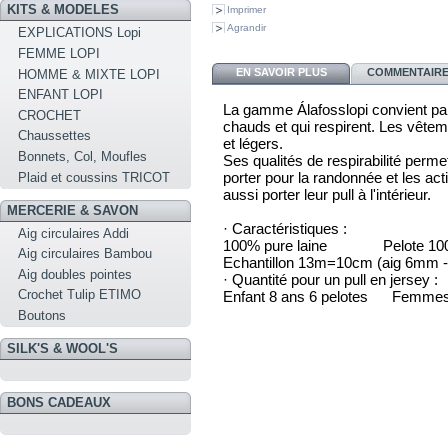
KITS & MODELES
Imprimer
Agrandir
EXPLICATIONS Lopi
FEMME LOPI
EN SAVOIR PLUS
COMMENTAIRES
HOMME & MIXTE LOPI
ENFANT LOPI
La gamme Álafosslopi convient par
CROCHET
chauds et qui respirent. Les vêtem
Chaussettes
et légers.
Bonnets, Col, Moufles
Ses qualités de respirabilité perme
porter pour la randonnée et les acti
Plaid et coussins TRICOT
aussi porter leur pull à l'intérieur.
MERCERIE & SAVON
· Caractéristiques :
Aig circulaires Addi
100% pure laine Pelote 100
Aig circulaires Bambou
Echantillon 13m=10cm (aig 6mm 
Aig doubles pointes
· Quantité pour un pull en jersey :
Crochet Tulip ETIMO
Enfant 8 ans 6 pelotes Femmes
Boutons
SILK'S & WOOL'S
BONS CADEAUX