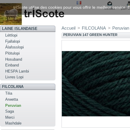
trIScote utilise des cookies pour vous offrir le meilleur service
contact
plan d
Accueil
>
FILCOLANA
>
Peruvian
LAINE ISLANDAISE
PERUVIAN 147 GREEN HUNTER
Léttlopi
Fjallalopi
Álafosslopi
Plötulopi
Hosuband
Einband
HESPA Lambi
Livres Lopi
FILCOLANA
Tilia
Arwetta
Peruvian
Saga
Merci
Mashdale