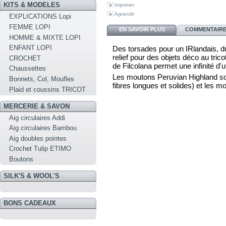
KITS & MODELES
Imprimer
Agrandir
EXPLICATIONS Lopi
FEMME LOPI
EN SAVOIR PLUS
COMMENTAIRES
HOMME & MIXTE LOPI
ENFANT LOPI
Des torsades pour un IRlandais, du
relief pour des objets déco au tric
CROCHET
de Filcolana permet une infinité d'ut
Chaussettes
Les moutons Peruvian Highland son
Bonnets, Col, Moufles
fibres longues et solides) et les m
Plaid et coussins TRICOT
MERCERIE & SAVON
Aig circulaires Addi
Aig circulaires Bambou
Aig doubles pointes
Crochet Tulip ETIMO
Boutons
SILK'S & WOOL'S
BONS CADEAUX