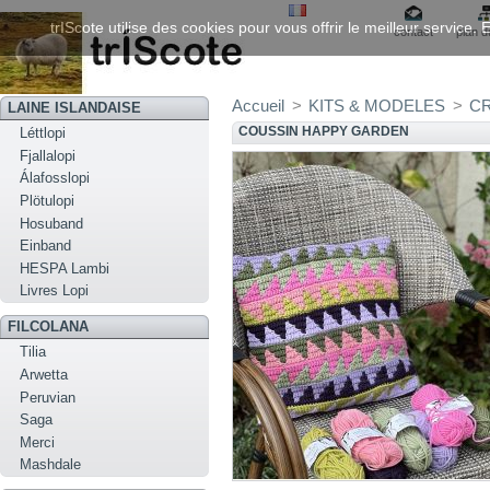
trIScote utilise des cookies pour vous offrir le meilleur service
contact
plan d
Accueil
>
KITS & MODELES
>
C
LAINE ISLANDAISE
COUSSIN HAPPY GARDEN
Léttlopi
Fjallalopi
Álafosslopi
Plötulopi
Hosuband
Einband
HESPA Lambi
Livres Lopi
FILCOLANA
Tilia
Arwetta
Peruvian
Saga
Merci
Mashdale