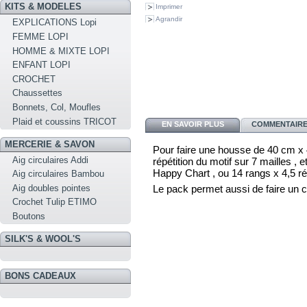
KITS & MODELES
Imprimer
Agrandir
EXPLICATIONS Lopi
FEMME LOPI
HOMME & MIXTE LOPI
ENFANT LOPI
CROCHET
Chaussettes
Bonnets, Col, Moufles
Plaid et coussins TRICOT
EN SAVOIR PLUS
COMMENTAIRES
MERCERIE & SAVON
Pour faire une housse de 40 cm x 
Aig circulaires Addi
répétition du motif sur 7 mailles , 
Happy Chart , ou 14 rangs x 4,5 r
Aig circulaires Bambou
Aig doubles pointes
Le pack permet aussi de faire un c
Crochet Tulip ETIMO
Boutons
SILK'S & WOOL'S
BONS CADEAUX