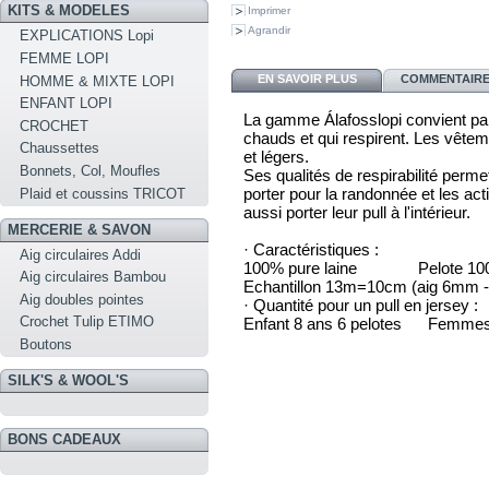
KITS & MODELES
Imprimer
Agrandir
EXPLICATIONS Lopi
FEMME LOPI
EN SAVOIR PLUS
COMMENTAIRES
HOMME & MIXTE LOPI
ENFANT LOPI
La gamme Álafosslopi convient par
CROCHET
chauds et qui respirent. Les vêtem
Chaussettes
et légers.
Bonnets, Col, Moufles
Ses qualités de respirabilité perme
porter pour la randonnée et les acti
Plaid et coussins TRICOT
aussi porter leur pull à l'intérieur.
MERCERIE & SAVON
· Caractéristiques :
Aig circulaires Addi
100% pure laine Pelote 100
Aig circulaires Bambou
Echantillon 13m=10cm (aig 6mm 
Aig doubles pointes
· Quantité pour un pull en jersey :
Crochet Tulip ETIMO
Enfant 8 ans 6 pelotes Femmes
Boutons
SILK'S & WOOL'S
BONS CADEAUX