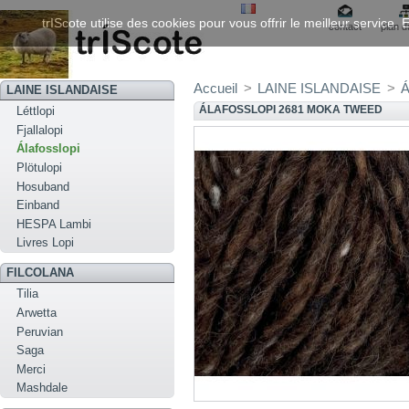
trIScote utilise des cookies pour vous offrir le meilleur service
contact
plan d
Accueil
>
LAINE ISLANDAISE
>
Á
LAINE ISLANDAISE
ÁLAFOSSLOPI 2681 MOKA TWEED
Léttlopi
Fjallalopi
Álafosslopi
Plötulopi
Hosuband
Einband
HESPA Lambi
Livres Lopi
FILCOLANA
Tilia
Arwetta
Peruvian
Saga
Merci
Mashdale