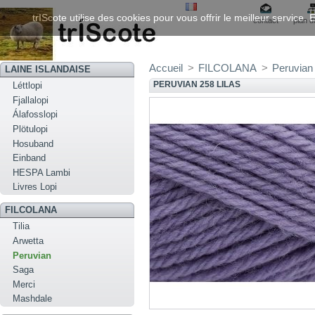
trIScote utilise des cookies pour vous offrir le meilleur service
contact
plan d
Accueil
>
FILCOLANA
>
Peruvian
LAINE ISLANDAISE
PERUVIAN 258 LILAS
Léttlopi
Fjallalopi
Álafosslopi
Plötulopi
Hosuband
Einband
HESPA Lambi
Livres Lopi
FILCOLANA
Tilia
Arwetta
Peruvian
Saga
Merci
Mashdale