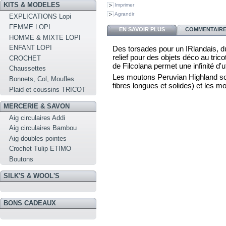
KITS & MODELES
Imprimer
Agrandir
EXPLICATIONS Lopi
FEMME LOPI
EN SAVOIR PLUS
COMMENTAIRES
HOMME & MIXTE LOPI
ENFANT LOPI
Des torsades pour un IRlandais, du
relief pour des objets déco au tric
CROCHET
de Filcolana permet une infinité d'ut
Chaussettes
Les moutons Peruvian Highland son
Bonnets, Col, Moufles
fibres longues et solides) et les m
Plaid et coussins TRICOT
MERCERIE & SAVON
Aig circulaires Addi
Aig circulaires Bambou
Aig doubles pointes
Crochet Tulip ETIMO
Boutons
SILK'S & WOOL'S
BONS CADEAUX