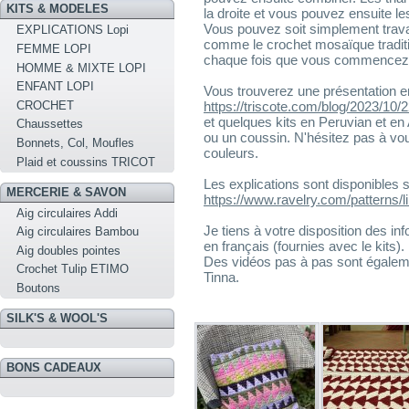
KITS & MODELES
la droite et vous pouvez ensuite l
Vous pouvez soit simplement trava
EXPLICATIONS Lopi
comme le crochet mosaïque traditi
FEMME LOPI
chaque fois que vous commencez u
HOMME & MIXTE LOPI
ENFANT LOPI
Vous trouverez une présentation en
CROCHET
https://triscote.com/blog/2023/10/2
et quelques kits en Peruvian et en 
Chaussettes
ou un coussin. N'hésitez pas à vou
Bonnets, Col, Moufles
couleurs.
Plaid et coussins TRICOT
Les explications sont disponibles 
MERCERIE & SAVON
https://www.ravelry.com/patterns/l
Aig circulaires Addi
Je tiens à votre disposition des i
Aig circulaires Bambou
en français (fournies avec le kits).
Aig doubles pointes
Des vidéos pas à pas sont égaleme
Crochet Tulip ETIMO
Tinna.
Boutons
SILK'S & WOOL'S
BONS CADEAUX