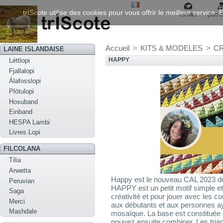
trIScote utilise des cookies pour vous offrir le meilleur service
contact
plan d
Accueil
>
KITS & MODELES
>
C
LAINE ISLANDAISE
HAPPY
Léttlopi
Fjallalopi
Álafosslopi
Plötulopi
Hosuband
Einband
HESPA Lambi
Livres Lopi
FILCOLANA
Tilia
Arwetta
Happy est le nouveau CAL 2023 d
Peruvian
HAPPY est un petit motif simple e
Saga
créativité et pour jouer avec les c
Merci
aux débutants et aux personnes ay
Mashdale
mosaïque. La base est constituée 
pouvez ensuite combiner. Les triang