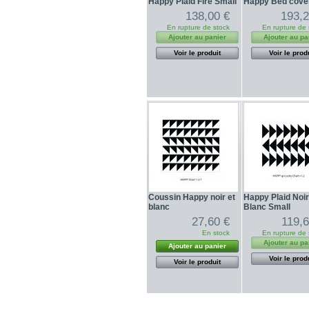
Happy Plaid Fire Small
Happy Bed cover
138,00 €
193,2
En rupture de stock
En rupture de 
Ajouter au panier
Ajouter au pa
Voir le produit
Voir le prod
Coussin Happy noir et
Happy Plaid Noi
blanc
Blanc Small
27,60 €
119,6
En stock
En rupture de 
Ajouter au pa
Ajouter au panier
Voir le prod
Voir le produit