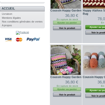
.
ACCUEIL
Coussin Happy Garden
Happy Alafoss S
Rug
Livraison
36,80 €
Mentions légales
78,0
En rupture de stock
Nos conditions générales de ventes
Ajouter au panier
En 
A propos
Ajouter au pa
Voir le produit
Voir le prod
Coussin Happy Garden
Coussin Happy 
36,80 €
36,8
En rupture de stock
En 
Ajouter au panier
Ajouter au pa
Voir le produit
Voir le prod