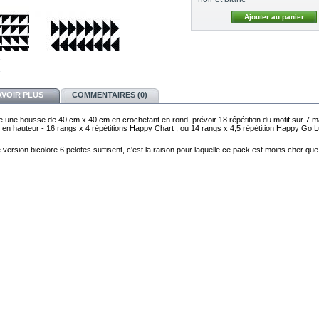
AVOIR PLUS
COMMENTAIRES (0)
re une housse de 40 cm x 40 cm en crochetant en rond, prévoir 18 répétition du motif sur 7 mai
 en hauteur - 16 rangs x 4 répétitions Happy Chart , ou 14 rangs x 4,5 répétition Happy Go 
version bicolore 6 pelotes suffisent, c'est la raison pour laquelle ce pack est moins cher que