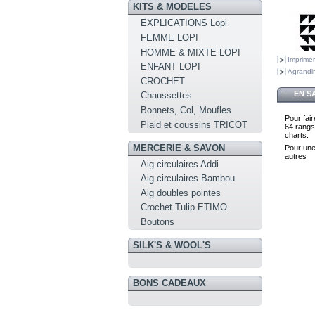
KITS & MODELES
EXPLICATIONS Lopi
FEMME LOPI
HOMME & MIXTE LOPI
Imprimer
ENFANT LOPI
Agrandir
CROCHET
EN S
Chaussettes
Bonnets, Col, Moufles
Pour fai
Plaid et coussins TRICOT
64 rangs
charts.
MERCERIE & SAVON
Pour une 
autres
Aig circulaires Addi
Aig circulaires Bambou
Aig doubles pointes
Crochet Tulip ETIMO
Boutons
SILK'S & WOOL'S
BONS CADEAUX