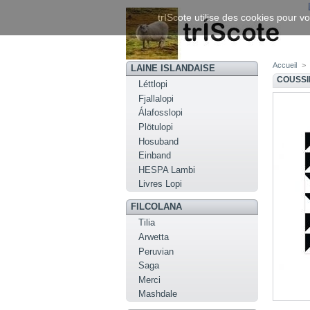
trIScote utilise des cookies pour vo
Accueil
>
LAINE ISLANDAISE
COUSSI
Léttlopi
Fjallalopi
Álafosslopi
Plötulopi
Hosuband
Einband
HESPA Lambi
Livres Lopi
FILCOLANA
Tilia
Arwetta
Peruvian
Saga
Merci
Mashdale