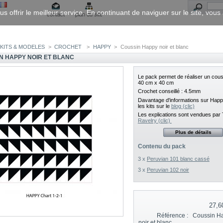
us offrir le meilleur service. En continuant de naviguer sur le site, vou
contact
plan du site
KITS & MODELES
>
CROCHET
>
HAPPY
>
Coussin Happy noir et blanc
N HAPPY NOIR ET BLANC
Le pack permet de réaliser un cous
40 cm x 40 cm
Crochet conseillé : 4.5mm
Davantage d'informations sur Happ
les kits sur le
blog (clic)
Les explications sont vendues par 
Ravelry (clic)
Plus de détails
Contenu du pack
3 x
Peruvian 101 blanc cassé
3 x
Peruvian 102 noir
27,6
Référence :
Coussin H
noir et blanc