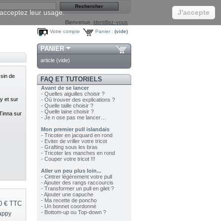
s acceptez leur usage.
J'accepte
Bienvenue,
identifiez-vous
Votre compte
Panier :
(vide)
PANIER
article
(vide)
sin de
FAQ ET TUTORIELS
Avant de se lancer
- Quelles aiguilles choisir ?
y et sur
- Où trouver des explications ?
- Quelle taille choisir ?
- Quelle laine choisir ?
Tinna sur
- Je n ose pas me lancer…
Mon premier pull islandais
- Tricoter en jacquard en rond
- Eviter de vriller votre tricot
- Grafting sous les bras
- Tricoter les manches en rond
- Couper votre tricot !!!
Aller un peu plus loin...
- Cintrer légèrement votre pull
- Ajouter des rangs raccourcis
- Transformer un pull en gilet ?
- Ajouter une capuche
- Ma recette de poncho
0 €
TTC
- Un bonnet coordonné
- Bottom-up ou Top-down ?
appy