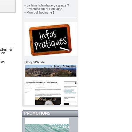
- La laine Islandaise ça gratte ?
- Entretenir un pull en laine
- Mon pull bouloche !
lles , et
Luck
 les
Blog trIScote
PROMOTIONS
Saga 303 sea
7,00 €
glass
5,60 €
(-20%)