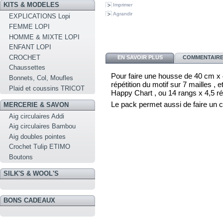
KITS & MODELES
Imprimer
Agrandir
EXPLICATIONS Lopi
FEMME LOPI
HOMME & MIXTE LOPI
ENFANT LOPI
CROCHET
EN SAVOIR PLUS
COMMENTAIRES
Chaussettes
Pour faire une housse de 40 cm x 
Bonnets, Col, Moufles
répétition du motif sur 7 mailles , 
Plaid et coussins TRICOT
Happy Chart , ou 14 rangs x 4,5 r
Le pack permet aussi de faire un c
MERCERIE & SAVON
Aig circulaires Addi
Aig circulaires Bambou
Aig doubles pointes
Crochet Tulip ETIMO
Boutons
SILK'S & WOOL'S
BONS CADEAUX