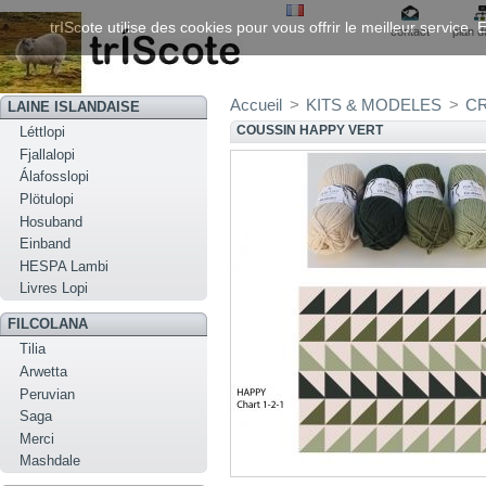
trIScote utilise des cookies pour vous offrir le meilleur service
contact
plan d
Accueil
>
KITS & MODELES
>
C
LAINE ISLANDAISE
COUSSIN HAPPY VERT
Léttlopi
Fjallalopi
Álafosslopi
Plötulopi
Hosuband
Einband
HESPA Lambi
Livres Lopi
FILCOLANA
Tilia
Arwetta
Peruvian
Saga
Merci
Mashdale