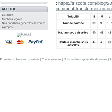
.
:
https://triscote.com/blog/2
comment-transformer-un-pul
ACCUEIL
Livraison
TAILLES
S
M
L
Mentions légales
Tour de poitrine
89
98
107
Nos conditions générales de ventes
A propos
Hauteur sous aisselles
40
41
42
Hauteur manche sous
47
48
49
aisselles
Promotions
Nouveaux produits
Contactez-nous
Nos conditions générales de ventes
A