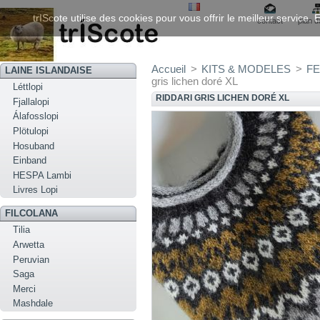
trIScote utilise des cookies pour vous offrir le meilleur service
contact
plan d
Accueil
>
KITS & MODELES
>
FE
LAINE ISLANDAISE
gris lichen doré XL
Léttlopi
RIDDARI GRIS LICHEN DORÉ XL
Fjallalopi
Álafosslopi
Plötulopi
Hosuband
Einband
HESPA Lambi
Livres Lopi
FILCOLANA
Tilia
Arwetta
Peruvian
Saga
Merci
Mashdale