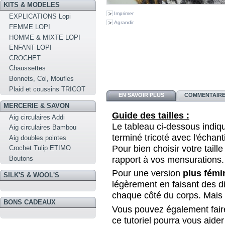
KITS & MODELES
Imprimer
EXPLICATIONS Lopi
Agrandir
FEMME LOPI
HOMME & MIXTE LOPI
ENFANT LOPI
CROCHET
Chaussettes
Bonnets, Col, Moufles
Plaid et coussins TRICOT
EN SAVOIR PLUS
COMMENTAIRES
MERCERIE & SAVON
Guide des tailles :
Aig circulaires Addi
Le tableau ci-dessous indi
Aig circulaires Bambou
terminé tricoté avec l'échant
Aig doubles pointes
Pour bien choisir votre taille
Crochet Tulip ETIMO
rapport à vos mensurations.
Boutons
Pour une version
plus fémi
SILK'S & WOOL'S
légèrement en faisant des d
chaque côté du corps. Mais c
BONS CADEAUX
Vous pouvez également faire
ce tutoriel pourra vous aider