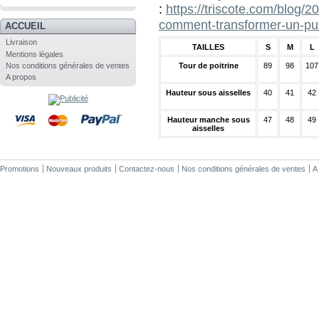
.
:
https://triscote.com/blog/2
comment-transformer-un-pul
ACCUEIL
Livraison
TAILLES
S
M
L
Mentions légales
Tour de poitrine
89
98
107
Nos conditions générales de ventes
A propos
Hauteur sous aisselles
40
41
42
Hauteur manche sous
47
48
49
aisselles
Promotions
Nouveaux produits
Contactez-nous
Nos conditions générales de ventes
A