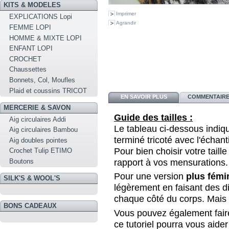
KITS & MODELES
Imprimer
EXPLICATIONS Lopi
Agrandir
FEMME LOPI
HOMME & MIXTE LOPI
ENFANT LOPI
CROCHET
Chaussettes
Bonnets, Col, Moufles
Plaid et coussins TRICOT
EN SAVOIR PLUS
COMMENTAIRES
MERCERIE & SAVON
Guide des tailles :
Aig circulaires Addi
Le tableau ci-dessous indi
Aig circulaires Bambou
terminé tricoté avec l'échant
Aig doubles pointes
Pour bien choisir votre taille
Crochet Tulip ETIMO
rapport à vos mensurations.
Boutons
Pour une version
plus fémi
SILK'S & WOOL'S
légèrement en faisant des d
chaque côté du corps. Mais c
BONS CADEAUX
Vous pouvez également faire
ce tutoriel pourra vous aider