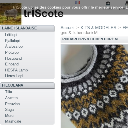
trIScote utilise des cookies pour vous offrir le meilleur service
contact
plan d
Accueil
>
KITS & MODELES
>
FE
LAINE ISLANDAISE
gris & lichen doré M
Léttlopi
RIDDARI GRIS & LICHEN DORÉ M
Fjallalopi
Álafosslopi
Plötulopi
Hosuband
Einband
HESPA Lambi
Livres Lopi
FILCOLANA
Tilia
Arwetta
Peruvian
Saga
Merci
Mashdale