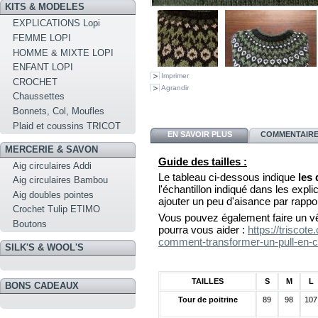
KITS & MODELES
EXPLICATIONS Lopi
FEMME LOPI
HOMME & MIXTE LOPI
ENFANT LOPI
Imprimer
CROCHET
Agrandir
Chaussettes
Bonnets, Col, Moufles
Plaid et coussins TRICOT
EN SAVOIR PLUS
COMMENTAIRES
MERCERIE & SAVON
Guide des tailles :
Aig circulaires Addi
Le tableau ci-dessous indique
les
Aig circulaires Bambou
l'échantillon indiqué dans les explica
Aig doubles pointes
ajouter un peu d'aisance par rappo
Crochet Tulip ETIMO
Vous pouvez également faire un vê
Boutons
pourra vous aider :
https://triscot
comment-transformer-un-pull-en-c
SILK'S & WOOL'S
TAILLES
S
M
L
BONS CADEAUX
Tour de poitrine
89
98
107