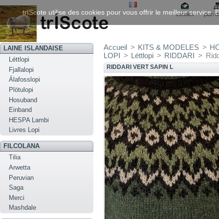
trIScote utilise des cookies pour vous offrir le meilleur service
contact
plan d
Accueil
>
KITS & MODELES
>
H
LAINE ISLANDAISE
LOPI
>
Léttlopi
>
RIDDARI
>
Ridd
Léttlopi
RIDDARI VERT SAPIN L
Fjallalopi
Álafosslopi
Plötulopi
Hosuband
Einband
HESPA Lambi
Livres Lopi
FILCOLANA
Tilia
Arwetta
Peruvian
Saga
Merci
Mashdale