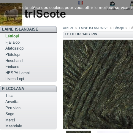
trIScote utilise des cookies pour vous offrir le meilleur service
contact
plan d
Accueil
>
LAINE ISLANDAISE
>
Léttlopi
>
Lé
LAINE ISLANDAISE
LÉTTLOPI 1407 PIN
Léttlopi
Fjallalopi
Álafosslopi
Plötulopi
Hosuband
Einband
HESPA Lambi
Livres Lopi
FILCOLANA
Tilia
Arwetta
Peruvian
Saga
Merci
Mashdale