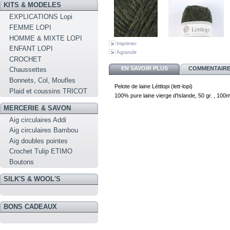
KITS & MODELES
EXPLICATIONS Lopi
FEMME LOPI
HOMME & MIXTE LOPI
Imprimer
ENFANT LOPI
Agrandir
CROCHET
EN SAVOIR PLUS
COMMENTAIRES
Chaussettes
Bonnets, Col, Moufles
Pelote de laine Léttlopi (lett-lopi)
Plaid et coussins TRICOT
100% pure laine vierge d'Islande, 50 gr. , 100
MERCERIE & SAVON
Aig circulaires Addi
Aig circulaires Bambou
Aig doubles pointes
Crochet Tulip ETIMO
Boutons
SILK'S & WOOL'S
BONS CADEAUX