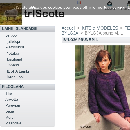
trIScote utilise des cookies pour vous offrir le meilleur service
contact
plan d
Accueil
>
KITS & MODELES
>
FE
LAINE ISLANDAISE
BYLGJA
>
BYLGJA prune M, L
Léttlopi
BYLGJA PRUNE M, L
Fjallalopi
Álafosslopi
Plötulopi
Hosuband
Einband
HESPA Lambi
Livres Lopi
FILCOLANA
Tilia
Arwetta
Peruvian
Saga
Merci
Mashdale