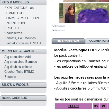
KITS & MODELES
EXPLICATIONS Lopi
FEMME LOPI
HOMME & MIXTE LOPI
ENFANT LOPI
Imprimer
CROCHET
Agrandir
Chaussettes
Bonnets, Col, Moufles
EN SAVOIR PLUS
COMMENTAIRES
Plaid et coussins TRICOT
Modèle 6 catalogue LOPI 29 crée
MERCERIE & SAVON
Le pack contient :
Aig circulaires Addi
- les explications en Français pour 
Aig circulaires Bambou
- les pelotes de léttlopi et einband
Aig doubles pointes
Crochet Tulip ETIMO
Boutons
Les aiguilles nécessaires pour la ré
- Aiguille 5,5mm circulaires 80cm 
SILK'S & WOOL'S
- Aiguilles circulaires 6,5mm, 40
BONS CADEAUX
Tailles (ce sont les dimensions du
TAILLES
XS
(S