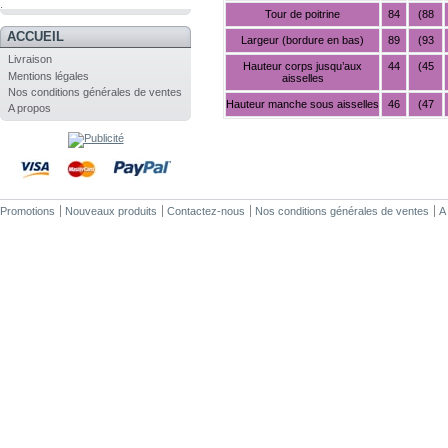
.
Tour de poitrine
84
(88
ACCUEIL
Largeur (bordure en bas)
89
(93
Livraison
Hauteur corps jusqu’aux
44
(45
Mentions légales
aisselles
Nos conditions générales de ventes
Hauteur manche sous aisselles
46
(47
A propos
Promotions
Nouveaux produits
Contactez-nous
Nos conditions générales de ventes
A