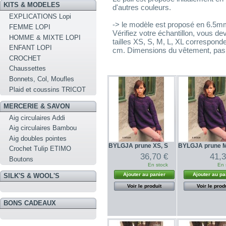
KITS & MODELES
d'autres couleurs.
EXPLICATIONS Lopi
-> le modèle est proposé en 6.5mm
FEMME LOPI
Vérifiez votre échantillon, vous dev
HOMME & MIXTE LOPI
tailles XS, S, M, L, XL correspond
ENFANT LOPI
cm. Dimensions du vêtement, pas
CROCHET
Chaussettes
Bonnets, Col, Moufles
Plaid et coussins TRICOT
MERCERIE & SAVON
Aig circulaires Addi
Aig circulaires Bambou
Aig doubles pointes
BYLGJA prune XS, S
BYLGJA prune M
Crochet Tulip ETIMO
36,70 €
41,3
Boutons
En stock
En 
Ajouter au panier
Ajouter au pa
SILK'S & WOOL'S
Voir le produit
Voir le prod
BONS CADEAUX