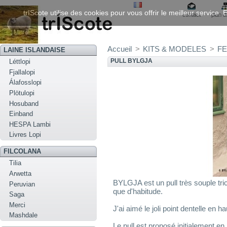
trIScote utilise des cookies pour vous offrir le meilleur service
contact
plan d
Accueil
>
KITS & MODELES
>
FE
LAINE ISLANDAISE
PULL BYLGJA
Léttlopi
Fjallalopi
Álafosslopi
Plötulopi
Hosuband
Einband
HESPA Lambi
Livres Lopi
FILCOLANA
Tilia
Arwetta
BYLGJA est un pull très souple tric
Peruvian
que d'habitude.
Saga
Merci
J'ai aimé le joli point dentelle en 
Mashdale
Le pull est proposé initialement e