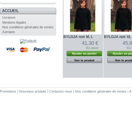
.
ACCUEIL
Livraison
Mentions légales
Nos conditions générales de ventes
A propos
BYLGJA noir M, L
BYLGJA noir XL
41,30 €
45,9
En stock
En 
Ajouter au panier
Ajouter au pa
Voir le produit
Voir le prod
Promotions
Nouveaux produits
Contactez-nous
Nos conditions générales de ventes
A