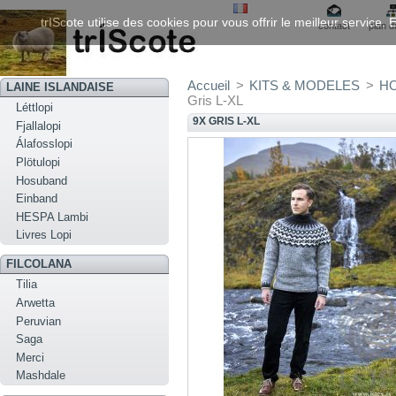
trIScote utilise des cookies pour vous offrir le meilleur service
contact
plan d
Accueil
>
KITS & MODELES
>
HO
LAINE ISLANDAISE
Gris L-XL
Léttlopi
9X GRIS L-XL
Fjallalopi
Álafosslopi
Plötulopi
Hosuband
Einband
HESPA Lambi
Livres Lopi
FILCOLANA
Tilia
Arwetta
Peruvian
Saga
Merci
Mashdale