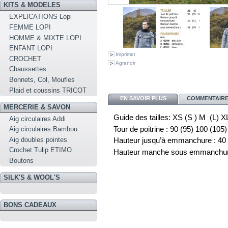
KITS & MODELES
EXPLICATIONS Lopi
FEMME LOPI
HOMME & MIXTE LOPI
ENFANT LOPI
Imprimer
CROCHET
Agrandir
Chaussettes
Bonnets, Col, Moufles
Plaid et coussins TRICOT
EN SAVOIR PLUS
COMMENTAIRES
MERCERIE & SAVON
Guide des tailles:
XS (S ) M (L) X
Aig circulaires Addi
Tour de poitrine :
90 (95)
100 (105)
Aig circulaires Bambou
Aig doubles pointes
Hauteur jusqu’à emmanchure :
40
Crochet Tulip ETIMO
Hauteur manche sous emmanchure
Boutons
SILK'S & WOOL'S
BONS CADEAUX