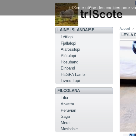
trIScote utilise des cookies pour vo
Accueil
>
LAINE ISLANDAISE
LEYLA 
Léttlopi
Fjallalopi
Álafosslopi
Plötulopi
Hosuband
Einband
HESPA Lambi
Livres Lopi
FILCOLANA
Tilia
Arwetta
Peruvian
Saga
Merci
Mashdale