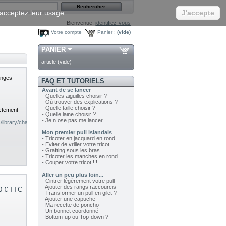
s acceptez leur usage.
J'accepte
Bienvenue,
identifiez-vous
Votre compte
Panier :
(vide)
PANIER
article
(vide)
anges
FAQ ET TUTORIELS
Avant de se lancer
- Quelles aiguilles choisir ?
- Où trouver des explications ?
- Quelle taille choisir ?
ectement
- Quelle laine choisir ?
- Je n ose pas me lancer…
/library/chaussettes-
Mon premier pull islandais
- Tricoter en jacquard en rond
- Eviter de vriller votre tricot
- Grafting sous les bras
- Tricoter les manches en rond
- Couper votre tricot !!!
Aller un peu plus loin...
- Cintrer légèrement votre pull
- Ajouter des rangs raccourcis
0 €
TTC
- Transformer un pull en gilet ?
- Ajouter une capuche
- Ma recette de poncho
- Un bonnet coordonné
- Bottom-up ou Top-down ?