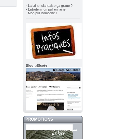
- La laine Islandaise ça gratte ?
- Entretenir un pull en laine
- Mon pull bouloche !
Blog trIScote
PROMOTIONS
Mashdale 396
6,70
Fairy green
6,50 €
€