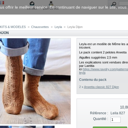
us offrir le meilleur service. En continuant de naviguer sur le site, vou
contact
plan du site
KITS & MODELES
>
Chaussettes
>
Leyla
>
Leyla Dijon
DIJON
Leyla est un modèle de Même les 
tricotent.
Le pack contient
2 pelotes Arwetta
Aiguilles suggérées 2,5 mm
Les explications sont vendues dir
par Laetitia
ici
https://www.ravelry.com/patterns
leyla
Contenu du pack
2 x
Arwetta classic 827 Dijon
10,8
Référence :
Leila 827
Quantité :