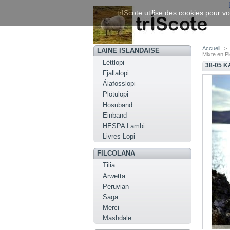
trIScote utilise des cookies pour vo
Accueil
>
LAINE ISLANDAISE
Mixte en Pl
Léttlopi
38-05 K
Fjallalopi
Álafosslopi
Plötulopi
Hosuband
Einband
HESPA Lambi
Livres Lopi
FILCOLANA
Tilia
Arwetta
Peruvian
Saga
Merci
Mashdale