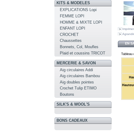
KITS & MODELES
EXPLICATIONS Lopi
FEMME LOPI
HOMME & MIXTE LOPI
ENFANT LOPI
Imprimer
CROCHET
Agrandir
Chaussettes
EN S
Bonnets, Col, Moufles
Plaid et coussins TRICOT
Tableau d
MERCERIE & SAVON
Aig circulaires Addi
Aig circulaires Bambou
Hau
Aig doubles pointes
Hauteur
Crochet Tulip ETIMO
Boutons
SILK'S & WOOL'S
BONS CADEAUX