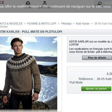
us offrir le meilleur service. En continuant de naviguer sur le site, vou
contact
plan du site
KITS & MODELES
>
HOMME & MIXTE LOPI
>
Plötulopi
>
Katir Karlar
>
38-05 Katir Kar
ötulopi
ATIR KARLAR - PULL MIXTE EN PLÖTULOPI
KÁTIR KARLAR est un modèle du c
LOPI38
Les explications en français sont f
sous forme de fichier .pdf à télécha
Plus de détails
6,0
Référence :
38-05 Katir
Pull Mixte