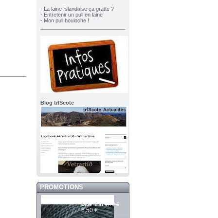
- La laine Islandaise ça gratte ?
- Entretenir un pull en laine
- Mon pull bouloche !
Blog trIScote
PROMOTIONS
Mashdale 377
6,70 €
Blue Mist
6,50 €