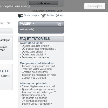
s acceptez leur usage.
J'accepte
Bienvenue,
identifiez-vous
Votre compte
Panier :
(vide)
lar - Pull
PANIER
article
(vide)
FAQ ET TUTORIELS
atalogue
Avant de se lancer
- Quelles aiguilles choisir ?
ournies
- Où trouver des explications ?
rger
- Quelle taille choisir ?
- Quelle laine choisir ?
- Je n ose pas me lancer…
Mon premier pull islandais
- Tricoter en jacquard en rond
- Eviter de vriller votre tricot
0 €
TTC
- Grafting sous les bras
- Tricoter les manches en rond
 Karlar -
- Couper votre tricot !!!
Aller un peu plus loin...
- Cintrer légèrement votre pull
- Ajouter des rangs raccourcis
- Transformer un pull en gilet ?
- Ajouter une capuche
- Ma recette de poncho
- Un bonnet coordonné
- Bottom-up ou Top-down ?