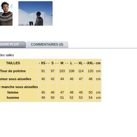
AVOIR PLUS
COMMENTAIRES (0)
es tailles
TAILLES
- XS -
- S -
- M -
- L -
- XL -
-XXL-
cm
Tour de poitrine
91
97
103
108
114
120
cm
teur sous aisselles
40
42
44
46
47
48
cm
 manche sous aisselles
femme
45
46
47
48
4
9
50
cm
homme
49
50
51
52
53
54
cm