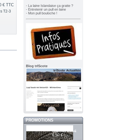
0 €
TTC
- La laine Islandaise ça gratte ?
- Entretenir un pull en laine
is T2-3
- Mon pull bouloche !
Blog trIScote
PROMOTIONS
Mashdale 962
6,70 €
Obsidian
6,50 €