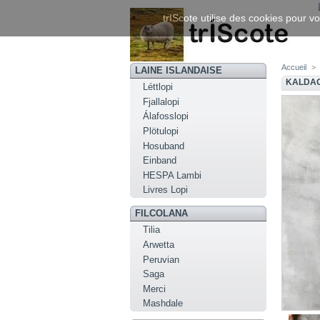
trIScote utilise des cookies pour vo
Accueil
>
LAINE ISLANDAISE
KALDAGI
Léttlopi
Fjallalopi
Álafosslopi
Plötulopi
Hosuband
Einband
HESPA Lambi
Livres Lopi
FILCOLANA
Tilia
Arwetta
Peruvian
Saga
Merci
Mashdale