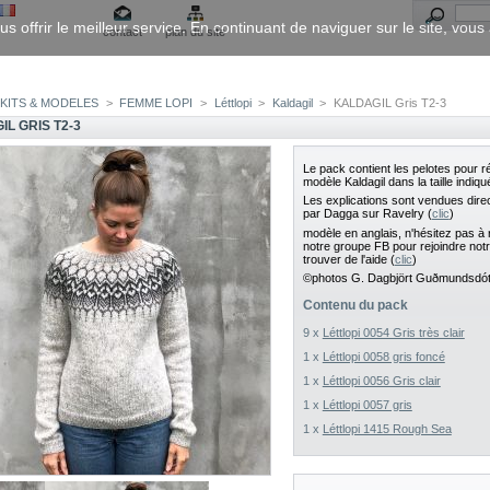
us offrir le meilleur service. En continuant de naviguer sur le site, vou
contact
plan du site
KITS & MODELES
>
FEMME LOPI
>
Léttlopi
>
Kaldagil
>
KALDAGIL Gris T2-3
L GRIS T2-3
Le pack contient les pelotes pour ré
modèle Kaldagil dans la taille indiqu
Les explications sont vendues dir
par Dagga sur Ravelry (
clic
)
modèle en anglais, n'hésitez pas à 
notre groupe FB pour rejoindre not
trouver de l'aide (
clic
)
©photos G. Dagbjört Guðmundsdótt
Contenu du pack
9 x
Léttlopi 0054 Gris très clair
1 x
Léttlopi 0058 gris foncé
1 x
Léttlopi 0056 Gris clair
1 x
Léttlopi 0057 gris
1 x
Léttlopi 1415 Rough Sea