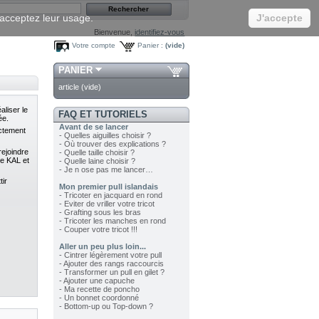
s acceptez leur usage.
J'accepte
Bienvenue,
identifiez-vous
Votre compte
Panier :
(vide)
PANIER
article
(vide)
aliser le
FAQ ET TUTORIELS
ée.
Avant de se lancer
ectement
- Quelles aiguilles choisir ?
- Où trouver des explications ?
rejoindre
- Quelle taille choisir ?
re KAL et
- Quelle laine choisir ?
- Je n ose pas me lancer…
ir
Mon premier pull islandais
- Tricoter en jacquard en rond
- Eviter de vriller votre tricot
- Grafting sous les bras
- Tricoter les manches en rond
- Couper votre tricot !!!
Aller un peu plus loin...
- Cintrer légèrement votre pull
- Ajouter des rangs raccourcis
- Transformer un pull en gilet ?
- Ajouter une capuche
- Ma recette de poncho
- Un bonnet coordonné
- Bottom-up ou Top-down ?