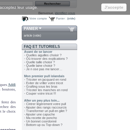
s acceptez leur usage.
J'accepte
Bienvenue,
identifiez-vous
Votre compte
Panier :
(vide)
PANIER
article
(vide)
FAQ ET TUTORIELS
Avant de se lancer
- Quelles aiguilles choisir ?
- Où trouver des explications ?
- Quelle taille choisir ?
- Quelle laine choisir ?
- Je n ose pas me lancer…
Mon premier pull islandais
- Tricoter en jacquard en rond
- Eviter de vriller votre tricot
rques
Addi
- Grafting sous les bras
s boutons,
- Tricoter les manches en rond
- Couper votre tricot !!!
Aller un peu plus loin...
 ferez des
- Cintrer légèrement votre pull
erchez des
- Ajouter des rangs raccourcis
t le choix
- Transformer un pull en gilet ?
- Ajouter une capuche
- Ma recette de poncho
- Un bonnet coordonné
- Bottom-up ou Top-down ?
essoires