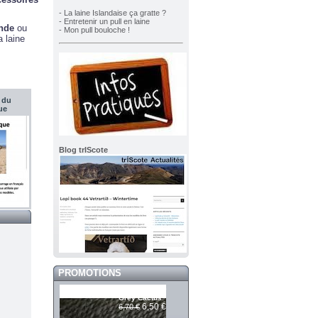
- La laine Islandaise ça gratte ?
- Entretenir un pull en laine
ande
ou
- Mon pull bouloche !
a laine
 du
ue
Blog trIScote
PROMOTIONS
Mashdale 399
Grey Cactus
6,50 €
6,70 €