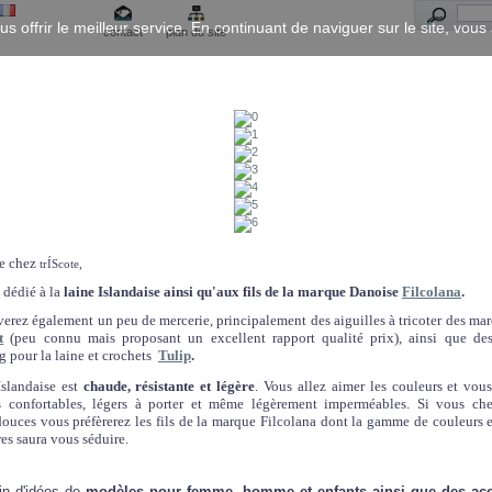
us offrir le meilleur service. En continuant de naviguer sur le site, vou
contact
plan du site
e chez
trÍScote,
t dédié à la
laine Islandaise
ainsi qu'aux fils de
la marque Danoise
Filcolana
.
verez également un peu de mercerie, principalement des aiguilles à tricoter des ma
t
(peu connu mais proposant un excellent rapport qualité prix), ainsi que de
 pour la laine et crochets
Tulip
.
Islandaise est
chaude, résistante et légère
. Vous allez aimer les couleurs et vous
 confortables, légers à porter et même légèrement imperméables. Si vous ch
douces vous préfèrerez les fils de la marque Filcolana dont la gamme de couleurs e
es saura vous séduire.
ein d'idées de
modèles pour femme, homme et enfants ainsi que des acc