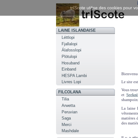
trIScote utilise des cookies pour vo
LAINE ISLANDAISE
Léttlopi
Fjallalopi
Álafosslopi
Plötulopi
Hosuband
Einband
Bienvenu
HESPA Lambi
Le site es
Livres Lopi
Vous trou
FILCOLANA
et
Seekni
Tilia
shampoing
Arwetta
La laine 
Peruvian
vêtements
matières 
Saga
des matièr
Merci
Mashdale
Il y a pl