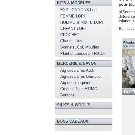
KITS & MODELES
pour tout
EXPLICATIONS Lopi
trIScote 
FEMME LOPI
différent
Islandais
HOMME & MIXTE LOPI
Bonne vis
ENFANT LOPI
CROCHET
Chaussettes
Filcol
les mai
Bonnets, Col, Moufles
Plaid et coussins TRICOT
MERCERIE & SAVON
Aig circulaires Addi
Aig circulaires Bambou
Aig doubles pointes
Crochet Tulip ETIMO
FACE
Boutons
SILK'S & WOOL'S
BONS CADEAUX