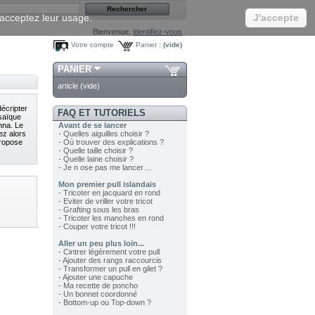
s acceptez leur usage.
J'accepte
Bienvenue,
identifiez-vous
Votre compte
Panier :
(vide)
PANIER
article
(vide)
décripter
FAQ ET TUTORIELS
saïque
nna. Le
Avant de se lancer
ez alors
- Quelles aiguilles choisir ?
propose
- Où trouver des explications ?
- Quelle taille choisir ?
- Quelle laine choisir ?
- Je n ose pas me lancer…
Mon premier pull islandais
- Tricoter en jacquard en rond
- Eviter de vriller votre tricot
- Grafting sous les bras
- Tricoter les manches en rond
- Couper votre tricot !!!
Aller un peu plus loin...
- Cintrer légèrement votre pull
- Ajouter des rangs raccourcis
- Transformer un pull en gilet ?
- Ajouter une capuche
- Ma recette de poncho
- Un bonnet coordonné
- Bottom-up ou Top-down ?