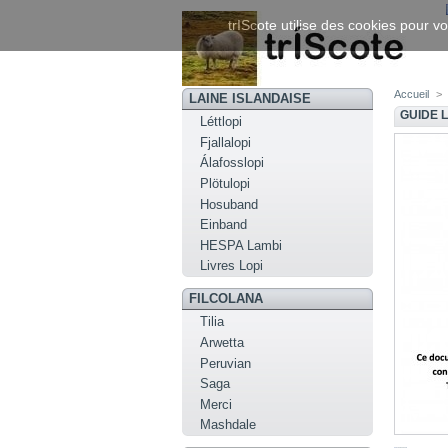
trIScote utilise des cookies pour vo
Accueil
>
LAINE ISLANDAISE
GUIDE 
Léttlopi
Fjallalopi
Álafosslopi
Plötulopi
Hosuband
Einband
HESPA Lambi
Livres Lopi
FILCOLANA
Tilia
Arwetta
Peruvian
Saga
Merci
Mashdale