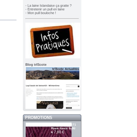
- La laine Islandaise ça gratte ?
- Entretenir un pull en laine
- Mon pull bouloche !
Blog trIScote
PROMOTIONS
Álafosslopi 2671
8,00
Rose foncé
7,80 €
€