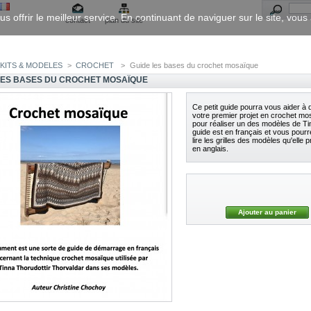
us offrir le meilleur service. En continuant de naviguer sur le site, vou
contact
plan du site
KITS & MODELES
>
CROCHET
>
Guide les bases du crochet mosaïque
LES BASES DU CROCHET MOSAÏQUE
Ce petit guide pourra vous aider à 
votre premier projet en crochet mo
pour réaliser un des modèles de Ti
guide est en français et vous pourr
lire les grilles des modèles qu'elle 
en anglais.