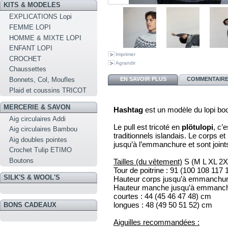
KITS & MODELES
EXPLICATIONS Lopi
FEMME LOPI
HOMME & MIXTE LOPI
ENFANT LOPI
Imprimer
CROCHET
Agrandir
Chaussettes
EN SAVOIR PLUS
COMMENTAIRES
Bonnets, Col, Moufles
Plaid et coussins TRICOT
MERCERIE & SAVON
Hashtag
est un modèle du lopi boo
Aig circulaires Addi
Le pull est tricoté en
plötulopi
, c’
Aig circulaires Bambou
traditionnels islandais.
Le corps et
Aig doubles pointes
jusqu’à l’emmanchure et sont joint
Crochet Tulip ETIMO
Boutons
Tailles (du vêtement)
S (M L XL 2X
Tour de poitrine : 91 (100 108 117
SILK'S & WOOL'S
Hauteur corps jusqu’à emmanchure
Hauteur manche jusqu’à emmanch
courtes : 44 (45 46 47 48) cm
longues : 48 (49 50 51 52) cm
BONS CADEAUX
Aiguilles recommandées :