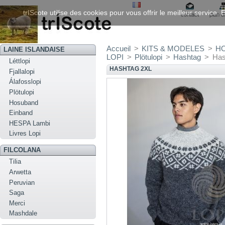
trIScote utilise des cookies pour vous offrir le meilleur service
contact
plan d
Accueil
>
KITS & MODELES
>
H
LAINE ISLANDAISE
LOPI
>
Plötulopi
>
Hashtag
>
Has
Léttlopi
HASHTAG 2XL
Fjallalopi
Álafosslopi
Plötulopi
Hosuband
Einband
HESPA Lambi
Livres Lopi
FILCOLANA
Tilia
Arwetta
Peruvian
Saga
Merci
Mashdale