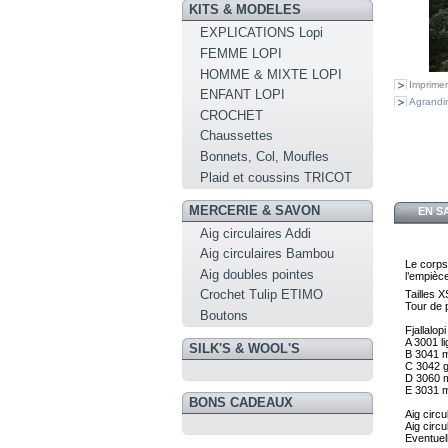
KITS & MODELES
EXPLICATIONS Lopi
FEMME LOPI
HOMME & MIXTE LOPI
Imprimer
ENFANT LOPI
Agrandir
CROCHET
Chaussettes
Bonnets, Col, Moufles
Plaid et coussins TRICOT
MERCERIE & SAVON
EN S
Aig circulaires Addi
Aig circulaires Bambou
Le corps 
Aig doubles pointes
l’empiè
Crochet Tulip ETIMO
Tailles
X
Tour de p
Boutons
A
3001
l
SILK'S & WOOL'S
B
3041
m
C
3042
g
D
3060
E
3031
BONS CADEAUX
Eventuel