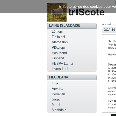
trIScote utilise des cookies pour vo
Accueil
>
LAINE ISLANDAISE
GOA 44_
Léttlopi
Fjallalopi
Álafosslopi
Plötulopi
Hosuband
Einband
HESPA Lambi
Livres Lopi
FILCOLANA
Tilia
Arwetta
Peruvian
Saga
Merci
Mashdale