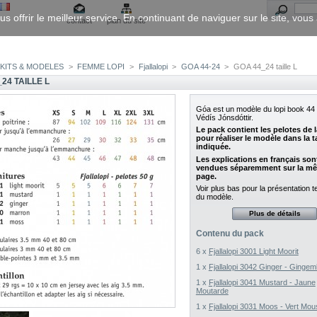
us offrir le meilleur service. En continuant de naviguer sur le site, vou
contact
plan du site
KITS & MODELES
>
FEMME LOPI
>
Fjallalopi
>
GOA 44-24
>
GOA 44_24 taille L
24 TAILLE L
Góa
est un modèle du lopi book 44
Védís Jónsdóttir.
Le pack contient les pelotes de 
pour réaliser le modèle dans la ta
indiquée.
Les explications en français son
vendues séparemment sur la m
page.
Voir plus bas pour la présentation 
du modèle.
Plus de détails
Contenu du pack
6 x
Fjallalopi 3001 Light Moorit
1 x
Fjallalopi 3042 Ginger - Gingem
1 x
Fjallalopi 3041 Mustard - Jaune
Moutarde
1 x
Fjallalopi 3031 Moos - Vert Mo