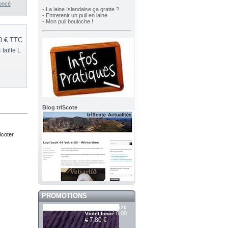
foncé
- La laine Islandaise ça gratte ?
- Entretenir un pull en laine
- Mon pull bouloche !
0 €
TTC
taille L
Blog trIScote
icoter
PROMOTIONS
Álafosslopi 2670
8,00
Violet foncé
7,80 €
€