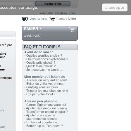
s acceptez leur usage.
J'accepte
Bienvenue,
identifiez-vous
Votre compte
Panier :
(vide)
PANIER
article
(vide)
 créé par
FAQ ET TUTORIELS
Avant de se lancer
laine
- Quelles aiguilles choisir ?
ille
- Où trouver des explications ?
- Quelle taille choisir ?
t
- Quelle laine choisir ?
ême
- Je n ose pas me lancer…
Mon premier pull islandais
technique
- Tricoter en jacquard en rond
- Eviter de vriller votre tricot
- Grafting sous les bras
- Tricoter les manches en rond
- Couper votre tricot !!!
Aller un peu plus loin...
- Cintrer légèrement votre pull
- Ajouter des rangs raccourcis
bre
- Transformer un pull en gilet ?
- Ajouter une capuche
- Ma recette de poncho
- Un bonnet coordonné
- Bottom-up ou Top-down ?
usse