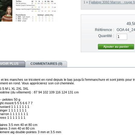
1 x
Fjallalopi 3060 Marron - rouge 
49,5
Référence :
GOA 44_24 
Quantité :
AVOIR PLUS
COMMENTAIRES (0)
et les manches se tricotent en rond depuis le bas jusqu’à l’emmanchure et sont joints pour tr
cement en rond. Vous apprécierez son col cheminée.
S
S
M
L
XL
2XL
oitrine (du vêtement) :
87
94
102
109
116
124
131
cm
ight moorit
5
5
5
6
6
7
ustard
1
1
1
1
1
1
inger
1
1
1
1
1
1
marron
1
1
1
1
1
1
moss
1
1
1
1
1
1
1
lement aig double-pointes 3 mm et 3.5 mm