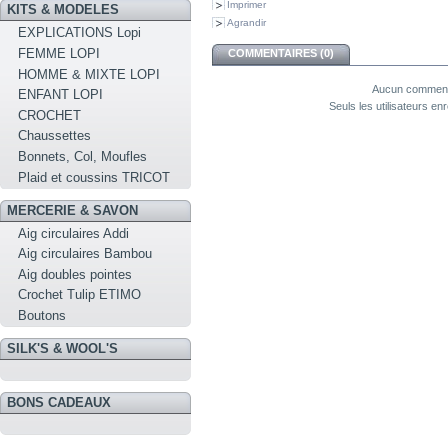
Imprimer
KITS & MODELES
Agrandir
EXPLICATIONS Lopi
FEMME LOPI
COMMENTAIRES (0)
HOMME & MIXTE LOPI
Aucun commenta
ENFANT LOPI
Seuls les utilisateurs e
CROCHET
Chaussettes
Bonnets, Col, Moufles
Plaid et coussins TRICOT
MERCERIE & SAVON
Aig circulaires Addi
Aig circulaires Bambou
Aig doubles pointes
Crochet Tulip ETIMO
Boutons
SILK'S & WOOL'S
BONS CADEAUX