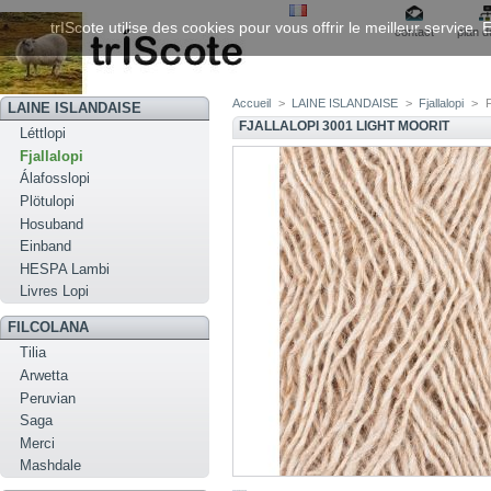
trIScote utilise des cookies pour vous offrir le meilleur service
contact
plan d
Accueil
>
LAINE ISLANDAISE
>
Fjallalopi
>
F
LAINE ISLANDAISE
FJALLALOPI 3001 LIGHT MOORIT
Léttlopi
Fjallalopi
Álafosslopi
Plötulopi
Hosuband
Einband
HESPA Lambi
Livres Lopi
FILCOLANA
Tilia
Arwetta
Peruvian
Saga
Merci
Mashdale