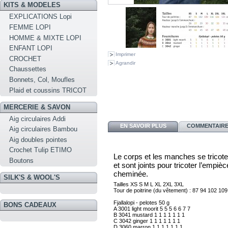
KITS & MODELES
EXPLICATIONS Lopi
FEMME LOPI
HOMME & MIXTE LOPI
ENFANT LOPI
Imprimer
CROCHET
Agrandir
Chaussettes
Bonnets, Col, Moufles
Plaid et coussins TRICOT
MERCERIE & SAVON
Aig circulaires Addi
EN SAVOIR PLUS
COMMENTAIRES
Aig circulaires Bambou
Aig doubles pointes
Crochet Tulip ETIMO
Le corps et les manches se tricote
Boutons
et sont joints pour tricoter l’empi
cheminée.
SILK'S & WOOL'S
Tailles
XS
S
M
L
XL
2XL
Tour de poitrine (du vêtement) :
87
94
102
109
BONS CADEAUX
A
3001
light moorit
5
5
5
6
6
7
B
3041
mustard
1
1
1
1
1
1
C
3042
ginger
1
1
1
1
1
1
D
3060
marron
1
1
1
1
1
1