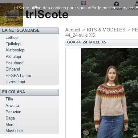
trIScote utilise des cookies pour vous offrir le meilleur service
contact
plan d
Accueil
>
KITS & MODELES
>
FE
LAINE ISLANDAISE
44_24 taille XS
Léttlopi
GOA 44_24 TAILLE XS
Fjallalopi
Álafosslopi
Plötulopi
Hosuband
Einband
HESPA Lambi
Livres Lopi
FILCOLANA
Tilia
Arwetta
Peruvian
Saga
Merci
Mashdale