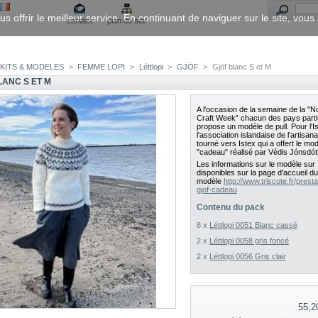
us offrir le meilleur service. En continuant de naviguer sur le site, vou
contact
plan du site
KITS & MODELES
>
FEMME LOPI
>
Léttlopi
>
GJÖF
>
Gjöf blanc S et M
LANC S ET M
A l'occasion de la semaine de la "N
Craft Week" chacun des pays parti
propose un modèle de pull. Pour l'I
l'association islandaise de l'artisana
tourné vers Istex qui a offert le mo
"cadeau" réalisé par Védis Jónsdótt
Les informations sur le modèle sur
disponibles sur la page d'accueil du
modèle
http://www.triscote.fr/pres
gjof-cadeau
Contenu du pack
8 x
Léttlopi 0051 Blanc cassé
2 x
Léttlopi 0058 gris foncé
2 x
Léttlopi 0056 Gris clair
55,2