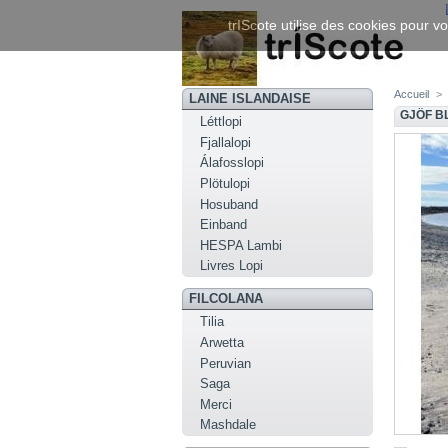
trIScote utilise des cookies pour vo
Accueil
>
LAINE ISLANDAISE
GJÖF B
Léttlopi
Fjallalopi
Álafosslopi
Plötulopi
Hosuband
Einband
HESPA Lambi
Livres Lopi
FILCOLANA
Tilia
Arwetta
Peruvian
Saga
Merci
Mashdale