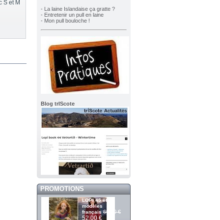
c S et M
- La laine Islandaise ça gratte ?
- Entretenir un pull en laine
- Mon pull bouloche !
Blog trIScote
PROMOTIONS
LOPI 45 et 13
modèles
60,00 €
français
52,00 €