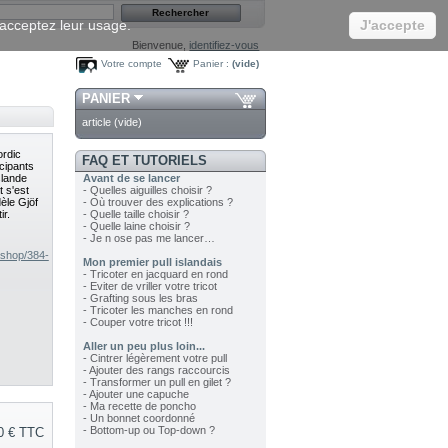
s acceptez leur usage.
J'accepte
Bienvenue,
identifiez-vous
Votre compte
Panier :
(vide)
PANIER
article
(vide)
ordic
FAQ ET TUTORIELS
cipants
slande
Avant de se lancer
t s'est
- Quelles aiguilles choisir ?
dèle Gjöf
- Où trouver des explications ?
ir.
- Quelle taille choisir ?
- Quelle laine choisir ?
- Je n ose pas me lancer…
tashop/384-
Mon premier pull islandais
- Tricoter en jacquard en rond
- Eviter de vriller votre tricot
- Grafting sous les bras
- Tricoter les manches en rond
- Couper votre tricot !!!
Aller un peu plus loin...
- Cintrer légèrement votre pull
- Ajouter des rangs raccourcis
- Transformer un pull en gilet ?
- Ajouter une capuche
- Ma recette de poncho
- Un bonnet coordonné
- Bottom-up ou Top-down ?
0 €
TTC