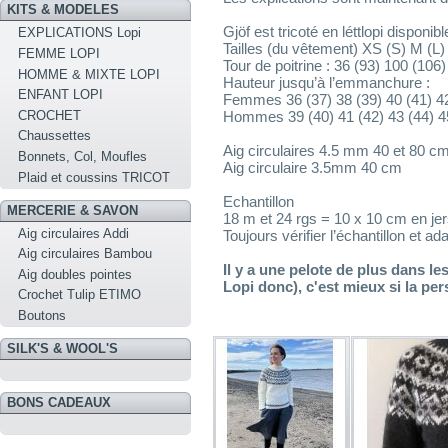
KITS & MODELES
Gjöf est tricoté en léttlopi dispo
EXPLICATIONS Lopi
Tailles (du vêtement) XS (S) M (L
FEMME LOPI
Tour de poitrine : 36 (93) 100 (106
HOMME & MIXTE LOPI
Hauteur jusqu’à l’emmanchure :
ENFANT LOPI
Femmes 36 (37) 38 (39) 40 (41) 
CROCHET
Hommes 39 (40) 41 (42) 43 (44) 
Chaussettes
Aig circulaires 4.5 mm 40 et 80 c
Bonnets, Col, Moufles
Aig circulaire 3.5mm 40 cm
Plaid et coussins TRICOT
Echantillon
MERCERIE & SAVON
18 m et 24 rgs = 10 x 10 cm en je
Aig circulaires Addi
Toujours vérifier l’échantillon et ada
Aig circulaires Bambou
Il y a une pelote de plus dans 
Aig doubles pointes
Lopi donc), c'est mieux si la pe
Crochet Tulip ETIMO
Boutons
SILK'S & WOOL'S
BONS CADEAUX