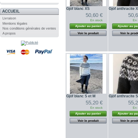
.
Gjöf blanc XS
Gjöf anthracite 
ACCUEIL
50,60 €
50,6
Livraison
En stock
En 
Mentions légales
Ajouter au panier
Ajouter au pa
Nos conditions générales de ventes
Voir le produit
Voir le prod
A propos
Gjöf blanc S et M
Gjöf anthracite S
55,20 €
55,2
En stock
En 
Ajouter au panier
Ajouter au pa
Voir le produit
Voir le prod