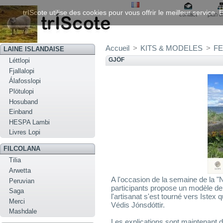
trIScote utilise des cookies pour vous offrir le meilleur service
contact
plan d
Accueil
>
KITS & MODELES
>
FE
LAINE ISLANDAISE
GJÖF
Léttlopi
Fjallalopi
Álafosslopi
Plötulopi
Hosuband
Einband
HESPA Lambi
Livres Lopi
FILCOLANA
Tilia
Arwetta
A l'occasion de la semaine de la 
Peruvian
participants propose un modèle de p
Saga
l'artisanat s'est tourné vers Istex 
Merci
Védis Jónsdóttir.
Mashdale
Les explications sont maintenant d