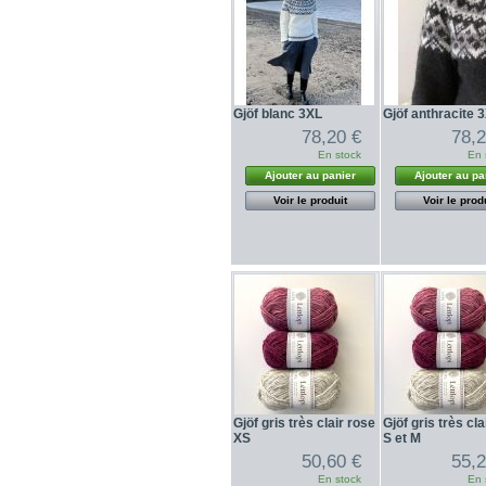
Gjöf blanc 3XL
Gjöf anthracite 
78,20 €
78,2
En stock
En 
Ajouter au panier
Ajouter au pa
Voir le produit
Voir le prod
Gjöf gris très clair rose
Gjöf gris très cla
XS
S et M
50,60 €
55,2
En stock
En 