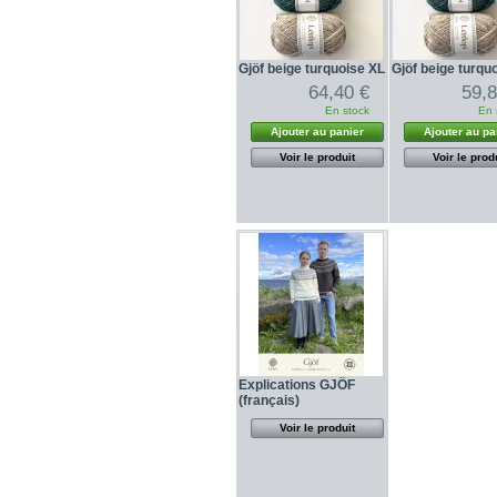
Gjöf beige turquoise XL
Gjöf beige turqu
64,40 €
59,8
En stock
En 
Ajouter au panier
Ajouter au pa
Voir le produit
Voir le prod
Explications GJÖF
(français)
Voir le produit