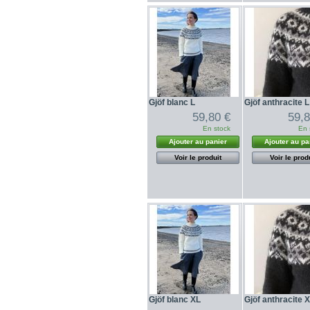
Gjöf blanc L
Gjöf anthracite L
59,80 €
59,8
En stock
En 
Ajouter au panier
Ajouter au pa
Voir le produit
Voir le prod
Gjöf blanc XL
Gjöf anthracite 