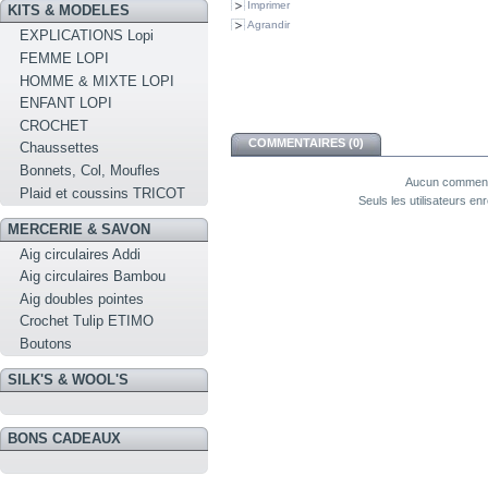
Imprimer
KITS & MODELES
Agrandir
EXPLICATIONS Lopi
FEMME LOPI
HOMME & MIXTE LOPI
ENFANT LOPI
CROCHET
COMMENTAIRES (0)
Chaussettes
Bonnets, Col, Moufles
Aucun commenta
Plaid et coussins TRICOT
Seuls les utilisateurs e
MERCERIE & SAVON
Aig circulaires Addi
Aig circulaires Bambou
Aig doubles pointes
Crochet Tulip ETIMO
Boutons
SILK'S & WOOL'S
BONS CADEAUX