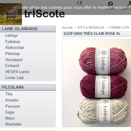
trIScote utilise des cookies pour vous offrir le meilleur service
contact
plan d
Accueil
>
KITS & MODELES
>
FEMME LOPI
LAINE ISLANDAISE
GJÖF GRIS TRÈS CLAIR ROSE XL
Léttlopi
Fjallalopi
Álafosslopi
Plötulopi
Hosuband
Einband
HESPA Lambi
Livres Lopi
FILCOLANA
Tilia
Arwetta
Peruvian
Saga
Merci
Mashdale