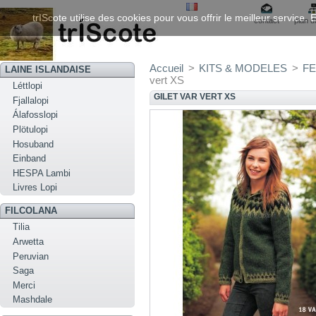
trIScote utilise des cookies pour vous offrir le meilleur service
contact
plan d
Accueil
>
KITS & MODELES
>
FE
LAINE ISLANDAISE
vert XS
Léttlopi
GILET VAR VERT XS
Fjallalopi
Álafosslopi
Plötulopi
Hosuband
Einband
HESPA Lambi
Livres Lopi
FILCOLANA
Tilia
Arwetta
Peruvian
Saga
Merci
Mashdale