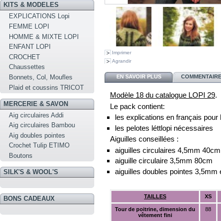
KITS & MODELES
EXPLICATIONS Lopi
FEMME LOPI
HOMME & MIXTE LOPI
ENFANT LOPI
Imprimer
CROCHET
Agrandir
Chaussettes
EN SAVOIR PLUS
COMMENTAIRES
Bonnets, Col, Moufles
Plaid et coussins TRICOT
Modèle 18 du catalogue LOPI 29
.
MERCERIE & SAVON
Le pack contient:
Aig circulaires Addi
les explications en français pour 
Aig circulaires Bambou
les pelotes léttlopi nécessaires
Aig doubles pointes
Aiguilles conseillées :
Crochet Tulip ETIMO
aiguilles circulaires 4,5mm 40c
Boutons
aiguille circulaire 3,5mm 80cm
aiguilles doubles pointes 3,5mm
SILK'S & WOOL'S
TAILLES
XS
BONS CADEAUX
Tour de poitrine,
dimension du
88
vêtement fini