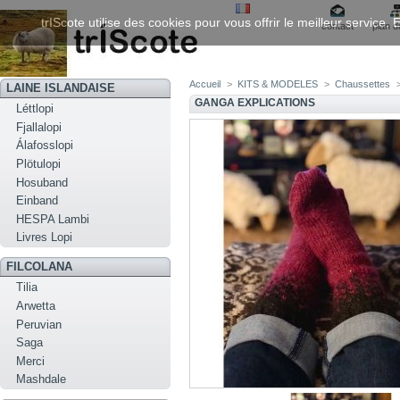
trIScote utilise des cookies pour vous offrir le meilleur service
contact
plan d
Accueil
>
KITS & MODELES
>
Chaussettes
LAINE ISLANDAISE
GANGA EXPLICATIONS
Léttlopi
Fjallalopi
Álafosslopi
Plötulopi
Hosuband
Einband
HESPA Lambi
Livres Lopi
FILCOLANA
Tilia
Arwetta
Peruvian
Saga
Merci
Mashdale