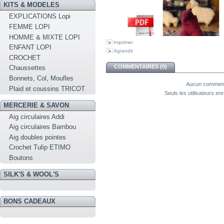
KITS & MODELES
EXPLICATIONS Lopi
FEMME LOPI
HOMME & MIXTE LOPI
Imprimer
ENFANT LOPI
Agrandir
CROCHET
COMMENTAIRES (0)
Chaussettes
Bonnets, Col, Moufles
Aucun commenta
Plaid et coussins TRICOT
Seuls les utilisateurs e
MERCERIE & SAVON
Aig circulaires Addi
Aig circulaires Bambou
Aig doubles pointes
Crochet Tulip ETIMO
Boutons
SILK'S & WOOL'S
BONS CADEAUX