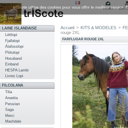
trIScote utilise des cookies pour vous offrir le meilleur service
contact
plan d
Accueil
>
KITS & MODELES
>
FE
LAINE ISLANDAISE
rouge 2XL
Léttlopi
FARFLUGAR ROUGE 2XL
Fjallalopi
Álafosslopi
Plötulopi
Hosuband
Einband
HESPA Lambi
Livres Lopi
FILCOLANA
Tilia
Arwetta
Peruvian
Saga
Merci
Mashdale