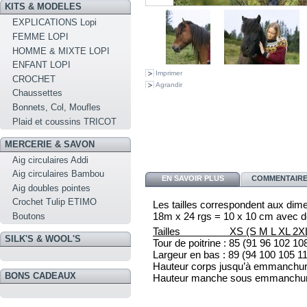
KITS & MODELES
EXPLICATIONS Lopi
FEMME LOPI
HOMME & MIXTE LOPI
ENFANT LOPI
Imprimer
CROCHET
Agrandir
Chaussettes
Bonnets, Col, Moufles
Plaid et coussins TRICOT
MERCERIE & SAVON
Aig circulaires Addi
Aig circulaires Bambou
EN SAVOIR PLUS
COMMENTAIRES
Aig doubles pointes
Crochet Tulip ETIMO
Les tailles correspondent aux dim
18m x 24 rgs = 10 x 10 cm avec d
Boutons
Tailles XS (S M L XL 2XL
SILK'S & WOOL'S
Tour de poitrine :
85
(91
96
102
10
Largeur en bas :
89
(94
100
105
1
Hauteur corps jusqu’à emmanchur
BONS CADEAUX
Hauteur manche sous emmanchur