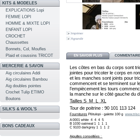
KITS & MODELES
EXPLICATIONS Lopi
FEMME LOPI
HOMME & MIXTE LOPI
ENFANT LOPI
Imprimer
CROCHET
Agrandir
Chaussettes
Bonnets, Col, Moufles
Plaid et coussins TRICOT
EN SAVOIR PLUS
COMMENTAIRES
MERCERIE & SAVON
Les côtes en bas du corps sont tric
jointes pour tricoter le corps en r
Aig circulaires Addi
et les manches sont joints pour tri
Aig circulaires Bambou
commencent et se terminent sur le
Aig doubles pointes
l’empiècement les tours commencen
Crochet Tulip ETIMO
la manche sur le côté gauche du d
Boutons
Tailles S M L XL
Tour de poitrine : 90 101 113 124
SILK'S & WOOL'S
Fournitures
Plötulopi - galette 100 g  
www.trisco
A 
0001 
white  4  4  4  5 
B 
1030 
oatmeal 1  1  1  1
BONS CADEAUX
C 
9103 
darkgrey 1  1  1  2
Aiguilles conseillées : 