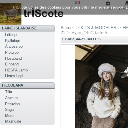
trIScote utilise des cookies pour vous offrir le meilleur service
contact
plan d
Accueil
>
KITS & MODELES
>
FE
LAINE ISLANDAISE
21
>
Eyjar_44-21 taille S
Léttlopi
EYJAR_44-21 TAILLE S
Fjallalopi
Álafosslopi
Plötulopi
Hosuband
Einband
HESPA Lambi
Livres Lopi
FILCOLANA
Tilia
Arwetta
Peruvian
Saga
Merci
Mashdale