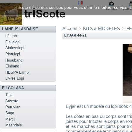
trIScote utilise des cookies pour vous offrir le meilleur service
contact
plan d
Accueil
>
KITS & MODELES
>
FE
LAINE ISLANDAISE
EYJAR 44-21
Léttlopi
Fjallalopi
Álafosslopi
Plötulopi
Hosuband
Einband
HESPA Lambi
Livres Lopi
FILCOLANA
Tilia
Arwetta
Eyjar est un modèle du lopi book 4
Peruvian
Saga
Les côtes en bas du corps sont tric
Merci
jointes pour tricoter le corps en r
Mashdale
et les manches sont joints pour tri
commencent et se terminent sur le