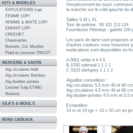
KITS & MODELES
l’empiècement les tours commencen
la manche sur le côté gauche du d
EXPLICATIONS Lopi
FEMME LOPI
Tailles S M L XL
HOMME & MIXTE LOPI
Tour de poitrine : 90 101 113 124
ENFANT LOPI
Fournitures Plötulopi - galette 100 
CROCHET
Les pack de laine sont proposés a
Chaussettes
d'autres couleurs vous trouverez plö
Bonnets, Col, Moufles
explications sont disponibles en 
Plaid et coussins TRICOT
A 0001 white 4 4 4 5
MERCERIE & SAVON
B 1030 oatmeal 1 1 1 1
Aig circulaires Addi
C 9103 darkgrey 1 1 1 2
Aig circulaires Bambou
Aiguilles conseillées :
Aig doubles pointes
Aig circulaires 5.5 mm 40 et 80 c
Crochet Tulip ETIMO
Aig circulaires 4.5 mm 40 et 80 c
Boutons
Aig double-pointes 4.5 mm et 5.5
SILK'S & WOOL'S
Echantillon
14 m et 19 rgs = 10 x 10 cm en jers
BONS CADEAUX