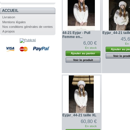
.
ACCUEIL
Livraison
Mentions légales
Nos conditions générales de ventes
A propos
44-21 Eyjar - Pull
Eyjar_44-21 taill
Femme en...
45,6
6,00 €
En 
En stock
Ajouter au pa
Ajouter au panier
Voir le prod
Voir le produit
Eyjar_44-21 taille XL
60,80 €
En stock