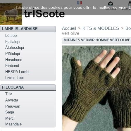
trIScote utilise des cookies pour vous offrir le meilleur service
contact
plan d
Accueil
>
KITS & MODELES
>
Bo
LAINE ISLANDAISE
vert olive
Léttlopi
MITAINES VERMIR HOMME VERT OLIVE
Fjallalopi
Álafosslopi
Plötulopi
Hosuband
Einband
HESPA Lambi
Livres Lopi
FILCOLANA
Tilia
Arwetta
Peruvian
Saga
Merci
Mashdale