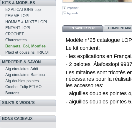
KITS & MODELES
Imprimer
EXPLICATIONS Lopi
Agrandir
FEMME LOPI
HOMME & MIXTE LOPI
ENFANT LOPI
EN SAVOIR PLUS
COMMENTAIRES
CROCHET
Modèle n°25 catalogue LOPI 
Chaussettes
Bonnets, Col, Moufles
Le kit contient:
Plaid et coussins TRICOT
- les explications en Françai
MERCERIE & SAVON
- 2 pelotes Álafosslopi 9937
Aig circulaires Addi
Les mitaines sont tricotés en
Aig circulaires Bambou
nécessaires pour la réalisa
Aig doubles pointes
les accessoires:
Crochet Tulip ETIMO
- aiguilles doubles pointes
Boutons
- aiguilles doubles pointes
SILK'S & WOOL'S
BONS CADEAUX