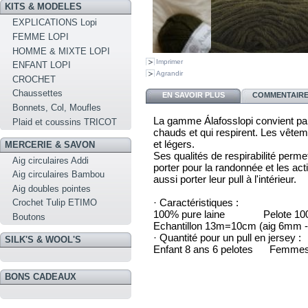
KITS & MODELES
EXPLICATIONS Lopi
FEMME LOPI
HOMME & MIXTE LOPI
Imprimer
ENFANT LOPI
Agrandir
CROCHET
Chaussettes
EN SAVOIR PLUS
COMMENTAIRES
Bonnets, Col, Moufles
La gamme Álafosslopi convient par
Plaid et coussins TRICOT
chauds et qui respirent. Les vêtem
et légers.
MERCERIE & SAVON
Ses qualités de respirabilité perme
Aig circulaires Addi
porter pour la randonnée et les acti
Aig circulaires Bambou
aussi porter leur pull à l'intérieur.
Aig doubles pointes
· Caractéristiques :
Crochet Tulip ETIMO
100% pure laine Pelote 100
Boutons
Echantillon 13m=10cm (aig 6mm 
· Quantité pour un pull en jersey :
SILK'S & WOOL'S
Enfant 8 ans 6 pelotes Femmes
BONS CADEAUX