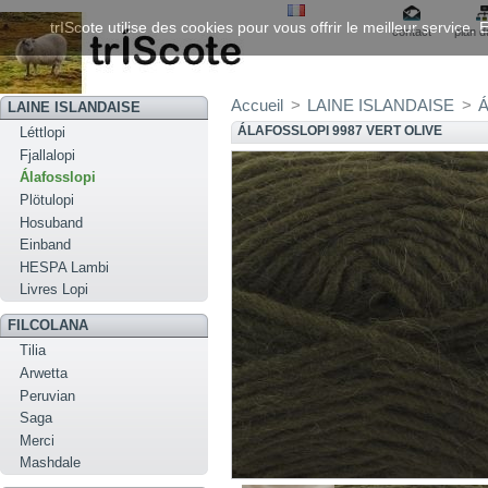
trIScote utilise des cookies pour vous offrir le meilleur service
contact
plan d
Accueil
>
LAINE ISLANDAISE
>
Á
LAINE ISLANDAISE
ÁLAFOSSLOPI 9987 VERT OLIVE
Léttlopi
Fjallalopi
Álafosslopi
Plötulopi
Hosuband
Einband
HESPA Lambi
Livres Lopi
FILCOLANA
Tilia
Arwetta
Peruvian
Saga
Merci
Mashdale