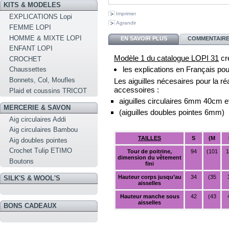
KITS & MODELES
Imprimer
EXPLICATIONS Lopi
Agrandir
FEMME LOPI
HOMME & MIXTE LOPI
EN SAVOIR PLUS
COMMENTAIRES
ENFANT LOPI
Modèle 1 du catalogue LOPI 31
cré
CROCHET
les explications en Français pou
Chaussettes
Bonnets, Col, Moufles
Les aiguilles nécesaires pour la ré
accessoires :
Plaid et coussins TRICOT
aiguilles circulaires 6mm 40cm 
MERCERIE & SAVON
(aiguilles doubles pointes 6mm)
Aig circulaires Addi
Aig circulaires Bambou
TAILLES
S
(M
Aig doubles pointes
Crochet Tulip ETIMO
Tour de poitrine,
94
(101
1
dimension du vêtement
Boutons
fini
Hauteur corps jusqu’au
34
(35
SILK'S & WOOL'S
aisselles
Hauteur manche sous
42
(43
aisselles
BONS CADEAUX