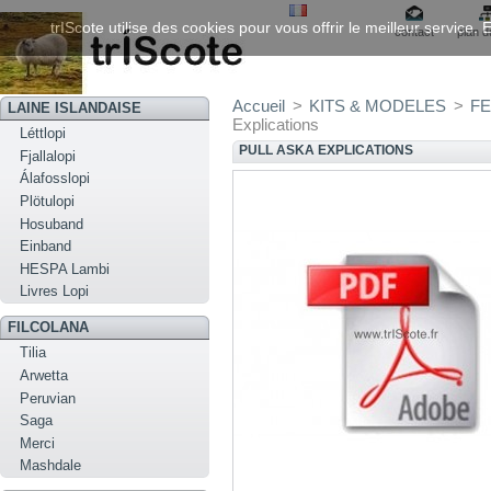
trIScote utilise des cookies pour vous offrir le meilleur service
contact
plan d
Accueil
>
KITS & MODELES
>
FE
LAINE ISLANDAISE
Explications
Léttlopi
PULL ASKA EXPLICATIONS
Fjallalopi
Álafosslopi
Plötulopi
Hosuband
Einband
HESPA Lambi
Livres Lopi
FILCOLANA
Tilia
Arwetta
Peruvian
Saga
Merci
Mashdale